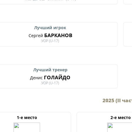
Статистика
Команды
Игроки
Лучший игрок
БАРКАНОВ
Дисквалификац
Сергей
УОР (U-17)
О турнире
Архив турниров
Лучший тренер
Регламентирующие
ГОЛАЙДО
Денис
УОР (U-17)
2025 (II час
1-е место
2-е место