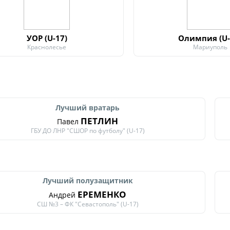
УОР (U-17)
Олимпия (U-
Краснолесье
Мариуполь
Лучший вратарь
ПЕТЛИН
Павел
ГБУ ДО ЛНР "СШОР по футболу" (U-17)
Лучший полузащитник
ЕРЕМЕНКО
Андрей
СШ №3 – ФК "Севастополь" (U-17)