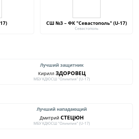
17)
СШ №3 – ФК "Севастополь" (U-17)
Севастополь
Лучший защитник
ЗДОРОВЕЦ
Кирилл
МБУ КДЮСШ "Олимпия" (U-17)
Лучший нападающий
СТЕЦЮН
Дмитрий
МБУ КДЮСШ "Олимпия" (U-17)