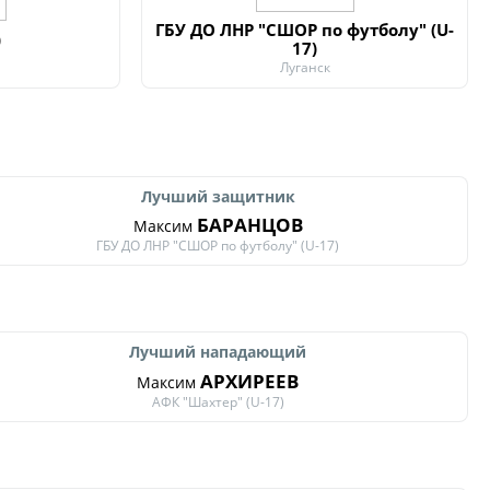
ГБУ ДО ЛНР "СШОР по футболу" (U-
)
17)
Луганск
Лучший защитник
БАРАНЦОВ
Максим
ГБУ ДО ЛНР "СШОР по футболу" (U-17)
Лучший нападающий
АРХИРЕЕВ
Максим
АФК "Шахтер" (U-17)