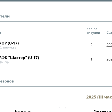
О турнире
Служба безопас
Пресс-служба
ители
Кубок Объединенно
Отдел информа
"Содружество"
Кол-во
а
титулов
Се
Календарь и ре
Комитеты
Турнирные таб
УОР (U-17)
2
202
Спортивный ком
Краснолесье
Статистика
Инспекторско-с
АФК "Шахтер" (U-17)
Команды
1
202
Донецк
Контрольно-ди
Игроки
Дисквалификац
Документы
сезонов
Новости
Учредительные
О турнире
2025 (III ча
Регламентирую
Турнир Объединенн
1-е место
2-е место