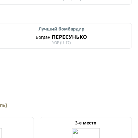
Лучший бомбардир
ПЕРЕСУНЬКО
ии
Богдан
УОР (U-17)
 документы
ть)
3-е место