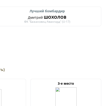
Лучший бомбардир
ШОХОЛОВ
Дмитрий
ФК "Бажановец-Авангард" (U-17)
ть)
3-е место