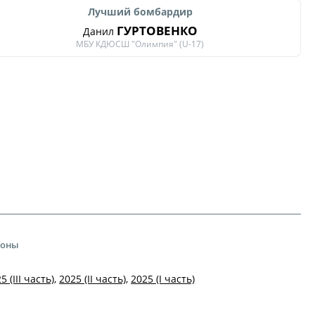
Лучший бомбардир
ГУРТОВЕНКО
Данил
МБУ КДЮСШ "Олимпия" (U-17)
зоны
5 (III часть)
,
2025 (II часть)
,
2025 (I часть)