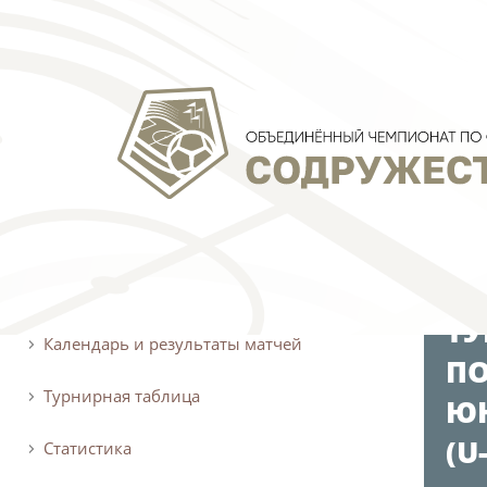
О турнире
АРХИВ
ТУ
Календарь и результаты матчей
ПО
Турнирная таблица
ЮН
(U
Статистика