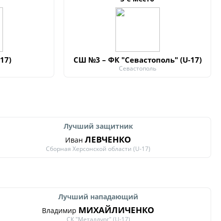
ди юношей 2009-2010 годов
зультаты матчей
ица
17)
СШ №3 – ФК "Севастополь" (U-17)
Севастополь
ии
Лучший защитник
ЛЕВЧЕНКО
Иван
Сборная Херсонской области (U-17)
ого Чемпионата по футболу
ди юношей 2011-2012 годов
зультаты матчей
Лучший нападающий
МИХАЙЛИЧЕНКО
Владимир
ица
СК "Металлург" (U-17)