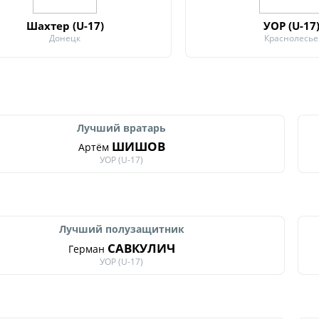
Шахтер (U-17)
УОР (U-17
Донецк
Краснолесье
Лучший вратарь
ШИШОВ
Артём
УОР (U-17)
Лучший полузащитник
САВКУЛИЧ
Герман
УОР (U-17)