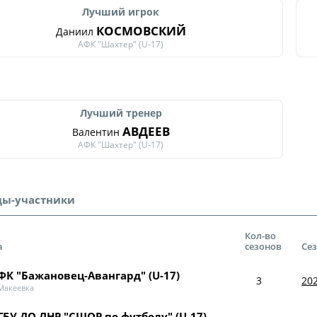
Лучший игрок
КОСМОВСКИЙ
Даниил
АФК "Шахтер" (U-17)
Лучший тренер
АВДЕЕВ
Валентин
АФК "Шахтер" (U-17)
ы-участники
Кол-во
а
сезонов
Се
ФК "Бажановец-Авангард" (U-17)
3
202
Макеевка
ГБУ ДО ЛНР "СШОР по футболу" (U-17)