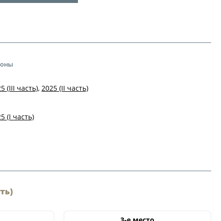
ности
го Чемпионата по футболу
ционных технологий
зоны
зультаты матчей
лицы
5 (III часть)
,
2025 (II часть)
итет
удейский комитет
5 (I часть)
сциплинарный комитет
ии
 документы
сть)
щие документы
ого чемпионата по футболу
3-е место