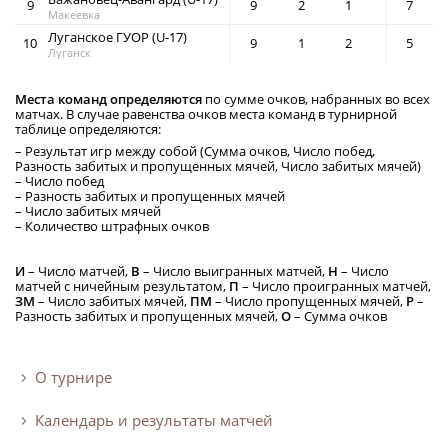
9
9
2
1
6
7
-2
Макеевка
Турнир Объединенного чемпионата по
Луганское ГУОР (U-17)
10
9
1
2
6
5
-2
футболу "Содружество" среди юношей
Луганск
2009-2010 годов рождения (U-17)
Места команд определяются
по сумме очков, набранных во всех
Календарь и результаты матчей
матчах. В случае равенства очков места команд в турнирной
таблице определяются:
Турнирная таблица
– Результат игр между собой (Сумма очков, Число побед,
Разность забитых и пропущенных мячей, Число забитых мячей)
Статистика
– Число побед
– Разность забитых и пропущенных мячей
Команды
– Число забитых мячей
– Количество штрафных очков
Игроки
И
– Число матчей,
В
– Число выигранных матчей,
Н
– Число
Дисквалификации
матчей с ничейным результатом,
П
– Число проигранных матчей,
ЗМ
– Число забитых мячей,
ПМ
– Число пропущенных мячей,
Р
–
О турнире
Разность забитых и пропущенных мячей,
О
– Сумма очков
Турнир Объединенного Чемпионата по
О турнире
футболу "Содружество" среди юношей
2011-2012 годов рождения (U-15)
Календарь и результаты матчей