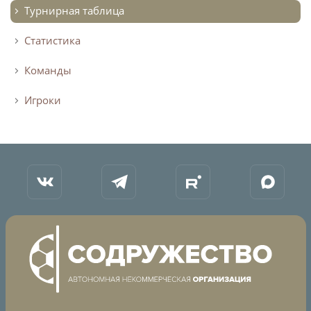
Календарь и результаты матчей
Турнирная таблица
Турнирная таблица
Статистика
Статистика
Команды
Команды
Игроки
Игроки
Дисквалификации
О турнире
Архив турниров
Регламентирующие документы