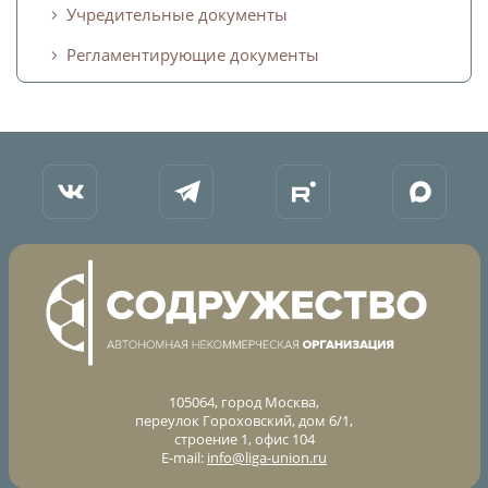
Учредительные документы
Турнир Объединенного чемпионата по
Регламентирующие документы
футболу "Содружество" среди юношей
2009-2010 годов рождения (U-17)
Календарь и результаты матчей
Турнирная таблица
Статистика
Команды
Игроки
Дисквалификации
О турнире
105064, город Москва,
Турнир Объединенного Чемпионата по
переулок Гороховский, дом 6/1,
футболу "Содружество" среди юношей
строение 1, офис 104
2011-2012 годов рождения (U-15)
E-mail:
info@liga-union.ru