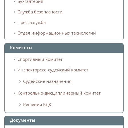
Игроки
Бухгалтерия
Юрист
Служба безопасности
Дисквалификации
Бухгалтерия
Пресс-служба
Новости
Служба безопасности
Отдел информационных технологий
О турнире
Пресс-служба
Комитеты
Отдел информационных технологий
Кубок Объединенного Чемпионата по
Спортивный комитет
футболу "Содружество"
Инспекторско-судейский комитет
Календарь и результаты матчей
Комитеты
Судейские назначения
Турнирные таблицы
Спортивный комитет
Контрольно-дисциплинарный комитет
Статистика
Инспекторско-судейский комитет
Решения КДК
Команды
Контрольно-дисциплинарный комитет
Игроки
Документы
Документы