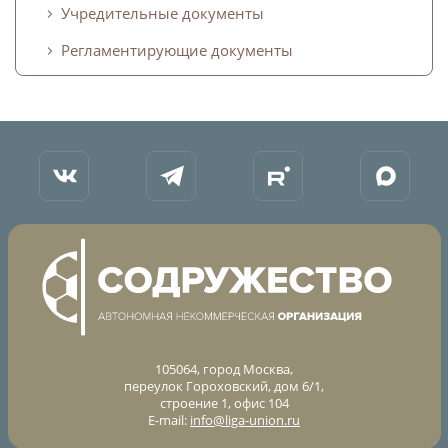
Дисквалификации
Учредительные документы
Учредительные документы
Новости
Регламентирующие документы
Регламентирующие документы
О турнире
Турнир Объединенного чемпионата по
футболу "Содружество" среди юношей
2009-2010 годов рождения (U-17)
Календарь и результаты матчей
Турнирная таблица
Статистика
Команды
105064, город Москва,
переулок Гороховский, дом 6/1,
Игроки
строение 1, офис 104
E-mail:
info@liga-union.ru
Дисквалификации