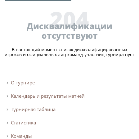
Юрист
204
Новости
Бухгалтерия
О турнире
Служба безопасности
Дисквалификации
отсутствуют
Пресс-служба
Кубок Объединенного Чемпионата по
Отдел информационных технологий
футболу "Содружество"
В настоящий момент список дисквалифицированных
игроков и официальных лиц команд-участниц турнира пуст
Календарь и результаты матчей
Комитеты
Турнирные таблицы
Спортивный комитет
Статистика
О турнире
Инспекторско-судейский комитет
Команды
Контрольно-дисциплинарный комитет
Календарь и результаты матчей
Игроки
Турнирная таблица
Дисквалификации
Документы
Новости
Статистика
Учредительные документы
О турнире
Регламентирующие документы
Команды