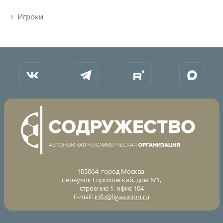
Игроки
Турнир Объединенного чемпионата по
футболу "Содружество" среди юношей
2009-2010 годов рождения (U-17)
Календарь и результаты матчей
Турнирная таблица
Статистика
Команды
Игроки
Дисквалификации
О турнире
105064, город Москва,
переулок Гороховский, дом 6/1,
Турнир Объединенного Чемпионата по
строение 1, офис 104
футболу "Содружество" среди юношей
E-mail:
info@liga-union.ru
2011-2012 годов рождения (U-15)