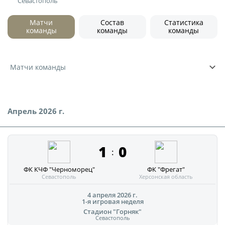
Игроки
Севастополь
Юрист
Дисквалификации
Матчи
Состав
Статистика
команды
команды
команды
Бухгалтерия
Новости
Служба безопасности
О турнире
Матчи команды
Пресс-служба
Отдел информационных технологий
Кубок Объединенного Чемпионата по
футболу "Содружество"
Апрель 2026 г.
Календарь и результаты матчей
Комитеты
Турнирные таблицы
1
0
Спортивный комитет
:
Статистика
Инспекторско-судейский комитет
ФК КЧФ "Черноморец"
ФК "Фрегат"
Севастополь
Херсонская область
Команды
Контрольно-дисциплинарный комитет
4 апреля 2026 г.
1-я игровая неделя
Игроки
Стадион "Горняк"
Севастополь
Документы