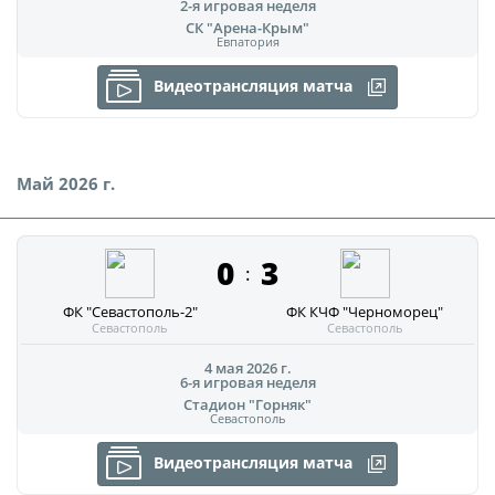
2-я игровая неделя
О турнире
СК "Арена-Крым"
Евпатория
Видеотрансляция матча
Турнир Объединенного Чемпионата по
футболу "Содружество" среди юношей
2011-2012 годов рождения (U-15)
Май 2026 г.
Календарь и результаты матчей
Турнирная таблица
0
3
:
Статистика
ФК "Севастополь-2"
ФК КЧФ "Черноморец"
Команды
Севастополь
Севастополь
Игроки
4 мая 2026 г.
6-я игровая неделя
Стадион "Горняк"
Дисквалификации
Севастополь
О турнире
Видеотрансляция матча