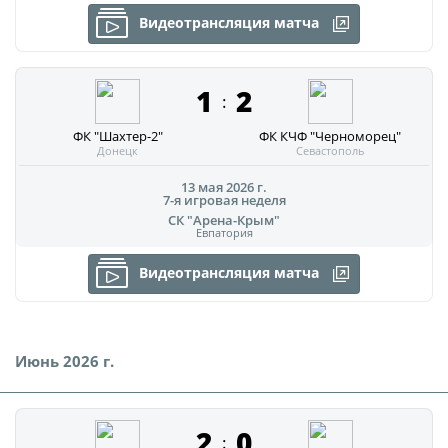
Видеотрансляция матча
1
2
:
ФК "Шахтер-2"
ФК КЧФ "Черноморец"
Донецк
Севастополь
13 мая 2026 г.
7-я игровая неделя
СК "Арена-Крым"
Евпатория
Видеотрансляция матча
Июнь 2026 г.
2
0
: