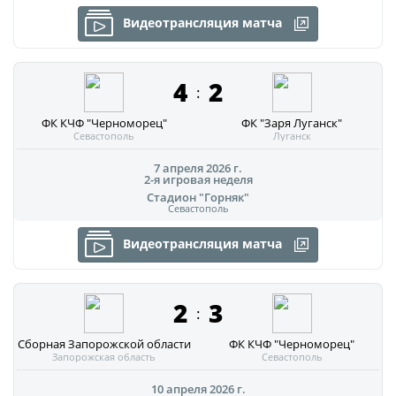
Дисквалификации
Видеотрансляция матча
Учредительные документы
Новости
Регламентирующие документы
О турнире
4
2
:
ФК КЧФ "Черноморец"
ФК "Заря Луганск"
Турнир Объединенного чемпионата по
Севастополь
Луганск
футболу "Содружество" среди юношей
2009-2010 годов рождения (U-17)
7 апреля 2026 г.
2-я игровая неделя
Стадион "Горняк"
Календарь и результаты матчей
Севастополь
Турнирная таблица
Видеотрансляция матча
Статистика
2
3
Команды
:
Сборная Запорожской области
ФК КЧФ "Черноморец"
Игроки
Запорожская область
Севастополь
Дисквалификации
10 апреля 2026 г.