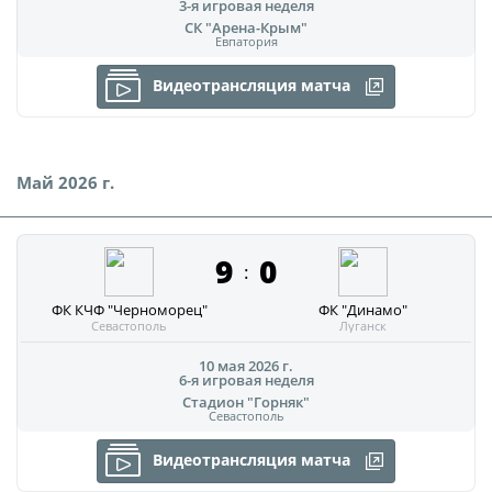
Календарь и результаты матчей
3-я игровая неделя
СК "Арена-Крым"
Турнирная таблица
Евпатория
Статистика
Видеотрансляция матча
Команды
Игроки
Май 2026 г.
Дисквалификации
О турнире
9
0
:
Архив турниров
ФК КЧФ "Черноморец"
ФК "Динамо"
Севастополь
Луганск
Регламентирующие документы
10 мая 2026 г.
6-я игровая неделя
Стадион "Горняк"
Севастополь
Видеотрансляция матча