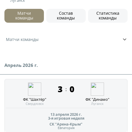
Луганск
Юрист
Новости
Бухгалтерия
Матчи
Состав
Статистика
команды
команды
команды
О турнире
Служба безопасности
Пресс-служба
Кубок Объединенного Чемпионата по
Матчи команды
Отдел информационных технологий
футболу "Содружество"
Календарь и результаты матчей
Комитеты
Турнирные таблицы
Апрель 2026 г.
Спортивный комитет
Статистика
Инспекторско-судейский комитет
Команды
3
0
:
Контрольно-дисциплинарный комитет
Игроки
ФК "Шахтёр"
ФК "Динамо"
Дисквалификации
Свердловск
Луганск
Документы
Новости
13 апреля 2026 г.
3-я игровая неделя
Учредительные документы
О турнире
СК "Арена-Крым"
Евпатория
Регламентирующие документы