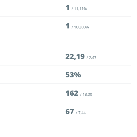
ди юношей 2009-2010 годов
1
11,11%
зультаты матчей
1
100,00%
ица
22,19
2,47
ии
53%
162
18,00
ого Чемпионата по футболу
ди юношей 2011-2012 годов
67
7,44
зультаты матчей
ица