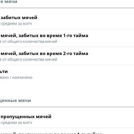
е мячи
Статистика
Команды
 забитых мячей
в среднем за матч
Игроки
 мячей, забитых во время
1-го тайма
Дисквалификац
 % от общего количества мячей
О турнире
 мячей, забитых во время
2-го тайма
 % от общего количества мячей
Архив турниров
ьти
Регламентирующие
вано / назначено
щенные мячи
 пропущенных мячей
в среднем за матч