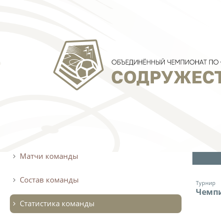
О команде
Матчи команды
Состав команды
Турнир
Чемпи
Статистика команды