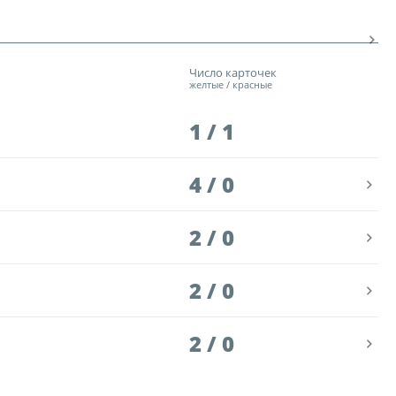
Число карточек
желтые / красные
1 / 1
4 / 0
2 / 0
2 / 0
2 / 0