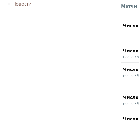
Новости
Матчи
Число
Число
всего /
Число
всего /
Число
всего /
Число