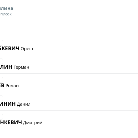
плина
список
БКЕВИЧ
Орест
ЕЛИН
Герман
ЕВ
Роман
ИНИН
Данил
ЕНКЕВИЧ
Дмитрий