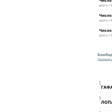
Число
всего /
Число
всего /
Число
всего /
Бомба
Полный 
ГАФ
ЛОП