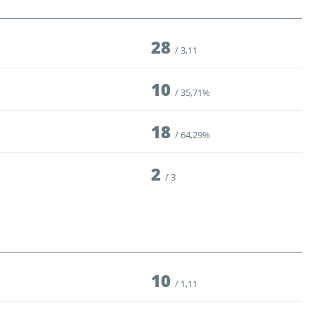
28
3,11
10
ии
35,71%
18
64,29%
2
 документы
3
10
1,11