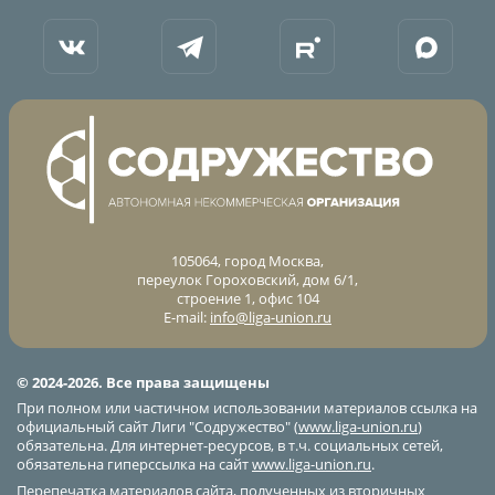
Турнир Объединенного чемпионата по
футболу "Содружество" среди юношей
2009-2010 годов рождения (U-17)
Календарь и результаты матчей
Турнирная таблица
Статистика
Команды
105064, город Москва,
Игроки
переулок Гороховский, дом 6/1,
строение 1, офис 104
Дисквалификации
E-mail:
info@liga-union.ru
О турнире
© 2024-2026. Все права защищены
При полном или частичном использовании материалов ссылка на
Турнир Объединенного Чемпионата по
официальный сайт Лиги "Содружество" (
www.liga-union.ru
)
футболу "Содружество" среди юношей
обязательна. Для интернет-ресурсов, в т.ч. социальных сетей,
2011-2012 годов рождения (U-15)
обязательна гиперссылка на сайт
www.liga-union.ru
.
Перепечатка материалов сайта, полученных из вторичных