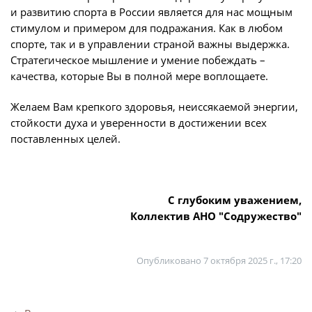
Юрист
и развитию спорта в России является для нас мощным
Новости
стимулом и примером для подражания. Как в любом
Бухгалтерия
спорте, так и в управлении страной важны выдержка.
О турнире
Служба безопасности
Стратегическое мышление и умение побеждать –
качества, которые Вы в полной мере воплощаете.
Пресс-служба
Кубок Объединенного Чемпионата по
Отдел информационных технологий
футболу "Содружество"
Желаем Вам крепкого здоровья, неиссякаемой энергии,
стойкости духа и уверенности в достижении всех
Календарь и результаты матчей
поставленных целей.
Комитеты
Турнирные таблицы
Спортивный комитет
Статистика
Инспекторско-судейский комитет
Команды
С глубоким уважением,
Контрольно-дисциплинарный комитет
Коллектив АНО "Содружество"
Игроки
Дисквалификации
Документы
Опубликовано
7 октября 2025 г., 17:20
Новости
Учредительные документы
О турнире
Регламентирующие документы