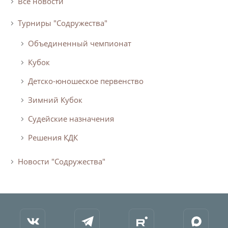
Все новости
Турнир Объединенного чемпионата по
Турниры "Содружества"
футболу "Содружество" среди юношей
2009-2010 годов рождения (U-17)
Объединенный чемпионат
Календарь и результаты матчей
Кубок
Турнирная таблица
Детско-юношеское первенство
Статистика
Зимний Кубок
Команды
Судейские назначения
Игроки
Решения КДК
Дисквалификации
О турнире
Новости "Содружества"
Турнир Объединенного Чемпионата по
футболу "Содружество" среди юношей
2011-2012 годов рождения (U-15)