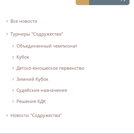
Календарь и результаты матчей
Турнирная таблица
Статистика
Все новости
Команды
Турниры "Содружества"
Игроки
Объединенный чемпионат
Дисквалификации
Кубок
О турнире
Детско-юношеское первенство
Зимний Кубок
Архив турниров
Регламентирующие документы
Судейские назначения
Решения КДК
Новости "Содружества"