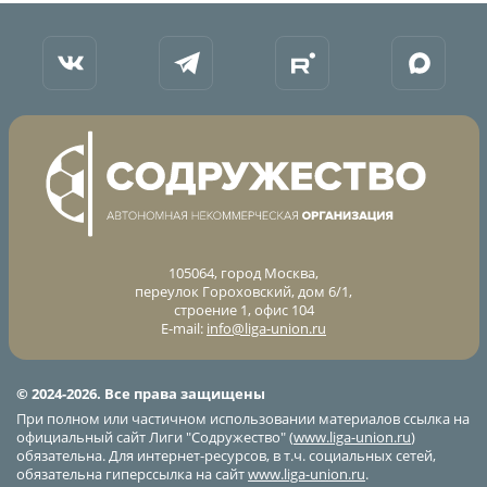
Календарь и результаты матчей
Турнирная таблица
Статистика
Команды
Игроки
Дисквалификации
О турнире
105064, город Москва,
Архив турниров
переулок Гороховский, дом 6/1,
строение 1, офис 104
Регламентирующие документы
E-mail:
info@liga-union.ru
© 2024-2026. Все права защищены
При полном или частичном использовании материалов ссылка на
официальный сайт Лиги "Содружество" (
www.liga-union.ru
)
обязательна. Для интернет-ресурсов, в т.ч. социальных сетей,
обязательна гиперссылка на сайт
www.liga-union.ru
.