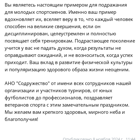
Юрист
Вы являетесь настоящим примером для подражания
Новости
для молодых спортсменов. Именно ваш пример
Бухгалтерия
вдохновляет их, вселяет веру в то, что каждый человек
О турнире
Служба безопасности
способен на великие свершения, если он
дисциплинирован, целеустремлен и полностью
Пресс-служба
Кубок Объединенного Чемпионата по
посвящает себя тренировкам. Подрастающее поколение
Отдел информационных технологий
футболу "Содружество"
учится у вас не падать духом, когда результаты не
оправдывают ожиданий, и не возноситься, когда успех
Календарь и результаты матчей
приходит. Ваш вклад в развитие физической культуры
Комитеты
Турнирные таблицы
и популяризацию здорового образа жизни неоценим.
Спортивный комитет
Статистика
АНО "Содружество" от имени всех сотрудников нашей
Инспекторско-судейский комитет
Команды
организации и участников турниров, от юных
Контрольно-дисциплинарный комитет
футболистов до профессионалов, поздравляет
Игроки
ветеранов спорта с этим замечательным праздником.
Дисквалификации
Мы желаем вам крепкого здоровья, мирного неба и
Документы
благополучия!
Новости
Учредительные документы
О турнире
Регламентирующие документы
Опубликовано
8 ноября 2024 г., 11:44