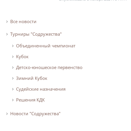
Турнир Объединенного чемпионата по
футболу "Содружество" среди юношей
Все новости
2009-2010 годов рождения (U-17)
Календарь и результаты матчей
Турниры "Содружества"
Турнирная таблица
Объединенный чемпионат
Статистика
Кубок
Команды
Детско-юношеское первенство
Игроки
Зимний Кубок
Дисквалификации
Судейские назначения
О турнире
Решения КДК
Турнир Объединенного Чемпионата по
Новости "Содружества"
футболу "Содружество" среди юношей
2011-2012 годов рождения (U-15)