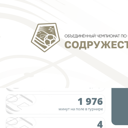
26
матчей в турнире
1 976
минут на поле в турнире
4