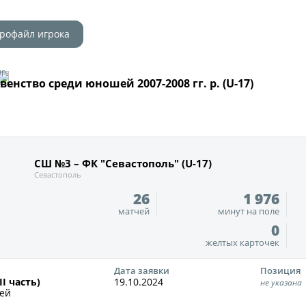
О турнире
Служба безопас
рофайл игрока
Пресс-служба
Кубок Объединенно
Отдел информа
"Содружество"
ир
венство среди юношей 2007-2008 гг. р. (U-17)
Календарь и ре
Комитеты
Турнирные таб
Спортивный ком
Статистика
Инспекторско-с
Команды
СШ №3 – ФК "Севастополь" (U-17)
Севастополь
Контрольно-ди
Игроки
26
1 976
Дисквалификац
матчей
минут на поле
Документы
0
Новости
Учредительные
желтых карточек
О турнире
Регламентирую
Дата заявки
Позиция
II часть)
19.10.2024
не указана
чей
Турнир Объединенн