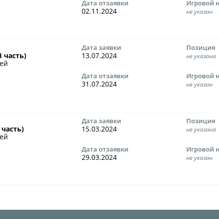
"Содружество" сре
Дата отзаявки
Игровой 
02.11.2024
рождения (U-17)
не указан
Календарь и ре
Турнирная табл
Дата заявки
Позиция
II часть)
13.07.2024
не указана
Статистика
чей
Дата отзаявки
Игровой 
Команды
31.07.2024
не указан
Игроки
Дисквалификац
Дата заявки
Позиция
О турнире
I часть)
15.03.2024
не указана
чей
Дата отзаявки
Игровой 
29.03.2024
не указан
Турнир Объединенн
"Содружество" сре
рождения (U-15)
Календарь и ре
Турнирная табл