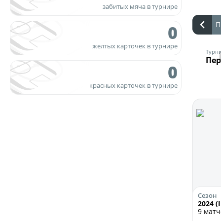
забитых мяча в турнире
П
0
желтых карточек в турнире
Турн
Пер
0
красных карточек в турнире
Сезон
2024 (I
9 мат