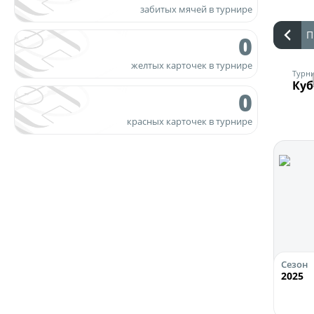
забитых мячей в турнире
П
0
желтых карточек в турнире
Турн
Куб
0
красных карточек в турнире
Сезон
2025