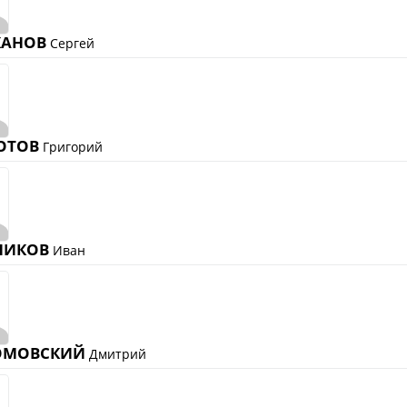
"Содружество" сре
рождения (U-17)
КАНОВ
Сергей
Календарь и ре
Турнирная табл
Статистика
ОТОВ
Команды
Григорий
Игроки
Дисквалификац
О турнире
НИКОВ
Иван
Турнир Объединенн
"Содружество" сре
рождения (U-15)
ОМОВСКИЙ
Дмитрий
Календарь и ре
Турнирная табл