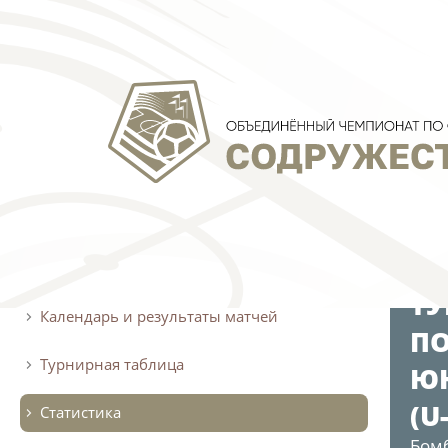
О турнире
АРХИВ
ТУ
Календарь и результаты матчей
ПО
Турнирная таблица
ЮН
(U
Статистика
Бом