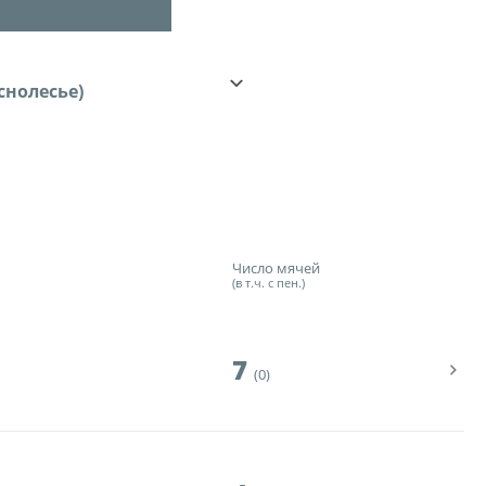
ности
го Чемпионата по футболу
аснолесье)
ционных технологий
зультаты матчей
лицы
итет
удейский комитет
Число мячей
сциплинарный комитет
(в т.ч. с пен.)
ии
7
(0)
 документы
щие документы
ого чемпионата по футболу