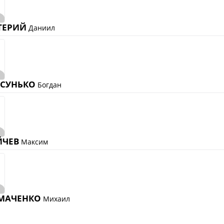
Статистика
ТЕРИЙ
Команды
Даниил
Игроки
Дисквалификац
О турнире
ЕСУНЬКО
Богдан
Архив турниров
Регламентирующие
ЙЧЕВ
Максим
МАЧЕНКО
Михаил