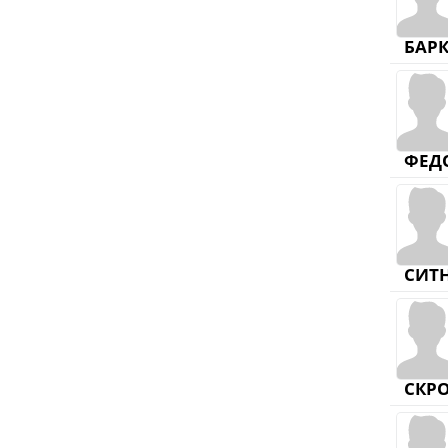
БАР
ФЕД
СИТ
СКР