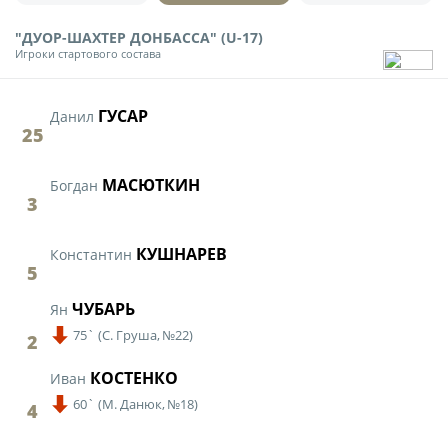
Юрист
Новости
"ДУОР-ШАХТЕР ДОНБАССА" (U-17)
Бухгалтерия
Игроки стартового состава
О турнире
Служба безопасности
Пресс-служба
ГУСАР
Данил
Кубок Объединенного Чемпионата по
25
Отдел информационных технологий
футболу "Содружество"
Календарь и результаты матчей
МАСЮТКИН
Богдан
3
Комитеты
Турнирные таблицы
Спортивный комитет
Статистика
КУШНАРЕВ
Константин
5
Инспекторско-судейский комитет
Команды
Контрольно-дисциплинарный комитет
ЧУБАРЬ
Ян
Игроки
75`
(
С. Груша,
№22)
2
Дисквалификации
Документы
КОСТЕНКО
Иван
Новости
Учредительные документы
60`
(
М. Данюк,
№18)
4
О турнире
Регламентирующие документы