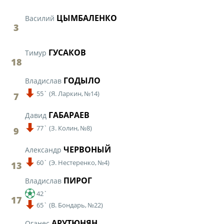
ЦЫМБАЛЕНКО
Василий
3
ГУСАКОВ
Тимур
18
ГОДЫЛО
Владислав
55`
(
Я. Ларкин,
№14)
7
ГАБАРАЕВ
Давид
77`
(
З. Колин,
№8)
9
ЧЕРВОНЫЙ
Александр
60`
(
Э. Нестеренко,
№4)
13
ПИРОГ
Владислав
42`
17
65`
(
В. Бондарь,
№22)
АРУТЮНЯН
Оганес