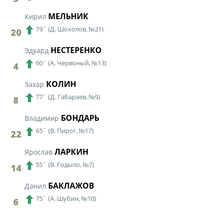
МЕЛЬНИК
Кирил
79`
(
Д. Шохолов,
№21)
20
НЕСТЕРЕНКО
Эдуард
60`
(
А. Червоный,
№13)
4
КОЛИН
Захар
77`
(
Д. Габараев,
№9)
8
БОНДАРЬ
Владимир
65`
(
В. Пирог,
№17)
22
ЛАРКИН
Ярослав
55`
(
В. Годыло,
№7)
14
БАКЛАЖОВ
Данил
75`
(
А. Шубин,
№10)
6