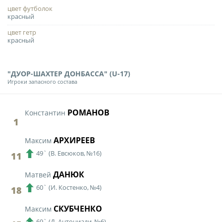
Календарь и результаты матчей
цвет футболок
Турнирная таблица
красный
цвет гетр
Статистика
красный
Команды
Игроки
"ДУОР-ШАХТЕР ДОНБАССА" (U-17)
Игроки запасного состава
Дисквалификации
О турнире
РОМАНОВ
Константин
1
Архив турниров
АРХИРЕЕВ
Максим
Регламентирующие документы
49`
(
В. Евсюков,
№16)
11
ДАНЮК
Матвей
60`
(
И. Костенко,
№4)
18
СКУБЧЕНКО
Максим
69`
(
Д. Антониади,
№6)