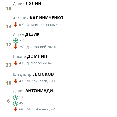
ЛЯЛИН
Данил
10
Турнир Объединенного чемпионата по
футболу "Содружество" среди юношей
КАЛИНИЧЕНКО
Арсений
2009-2010 годов рождения (U-17)
69`
(
И. Маложиленко,
№13)
14
Календарь и результаты матчей
ДЕЗИК
Артем
Турнирная таблица
27`
17
Статистика
75`
(
Д. Яновский,
№20)
Команды
ДОМНИН
Никита
49`
(
Д. Маевский,
№8)
Игроки
23
Дисквалификации
ЕВСЮКОВ
Владимир
О турнире
49`
(
М. Архиреев,
№11)
16
АНТОНИАДИ
Денис
Турнир Объединенного Чемпионата по
13`
6
футболу "Содружество" среди юношей
46`
2011-2012 годов рождения (U-15)
69`
(
М. Скубченко,
№15)