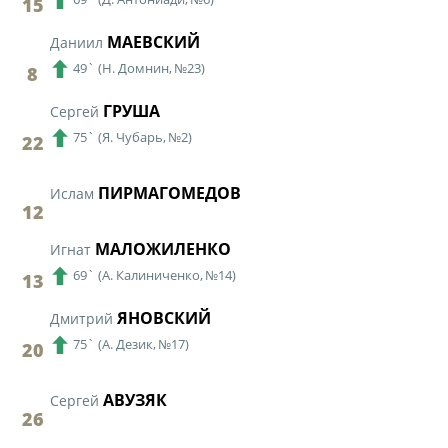
15
МАЕВСКИЙ
Даниил
49`
(
Н. Домнин,
№23)
8
ГРУША
Сергей
75`
(
Я. Чубарь,
№2)
22
ПИРМАГОМЕДОВ
Ислам
12
МАЛОЖИЛЕНКО
Игнат
69`
(
А. Калиниченко,
№14)
13
ЯНОВСКИЙ
Дмитрий
75`
(
А. Дезик,
№17)
20
АВУЗЯК
Сергей
26