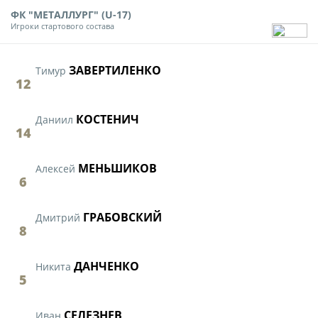
Юрист
ФК "МЕТАЛЛУРГ" (U-17)
Новости
Игроки стартового состава
Бухгалтерия
О турнире
Служба безопасности
ЗАВЕРТИЛЕНКО
Тимур
Пресс-служба
12
Кубок Объединенного Чемпионата по
Отдел информационных технологий
футболу "Содружество"
КОСТЕНИЧ
Даниил
Календарь и результаты матчей
14
Комитеты
Турнирные таблицы
МЕНЬШИКОВ
Алексей
Спортивный комитет
Статистика
6
Инспекторско-судейский комитет
Команды
ГРАБОВСКИЙ
Дмитрий
Контрольно-дисциплинарный комитет
Игроки
8
Дисквалификации
Документы
ДАНЧЕНКО
Никита
Новости
5
Учредительные документы
О турнире
Регламентирующие документы
СЕЛЕЗНЕВ
Иван