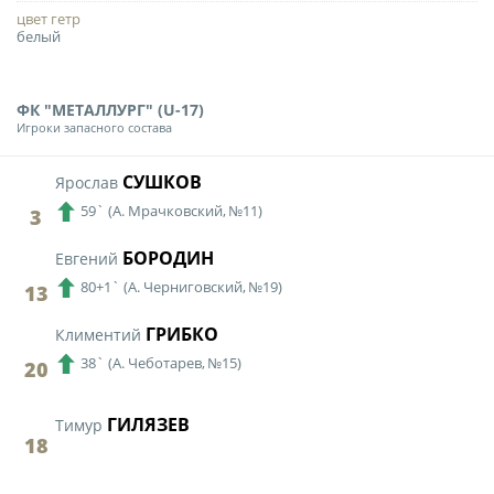
Календарь и результаты матчей
цвет гетр
Турнирная таблица
белый
Статистика
ФК "МЕТАЛЛУРГ" (U-17)
Команды
Игроки запасного состава
Игроки
СУШКОВ
Ярослав
Дисквалификации
59`
(
А. Мрачковский,
№11)
3
О турнире
БОРОДИН
Евгений
80+1`
(
А. Черниговский,
№19)
13
Архив турниров
Регламентирующие документы
ГРИБКО
Климентий
38`
(
А. Чеботарев,
№15)
20
ГИЛЯЗЕВ
Тимур
18