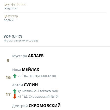
цвет футболок
голубой
цвет гетр
белый
УОР (U-17)
Игроки запасного состава
АБЛАЕВ
Мустафа
9
МЕЙЛАХ
Илья
70`
(
Б. Пересунько,
№10)
16
СУЛИН
Артем
до матча
(
М. Стойчев,
№8)
17
41`
(
Д. Скромовский,
№19)
СКРОМОВСКИЙ
Дмитрий