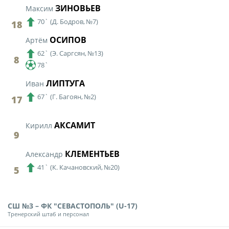
ЗИНОВЬЕВ
Максим
70`
(
Д. Бодров,
№7)
18
ОСИПОВ
Артём
62`
(
Э. Саргсян,
№13)
8
78`
ЛИПТУГА
Иван
67`
(
Г. Багоян,
№2)
17
АКСАМИТ
Кирилл
9
КЛЕМЕНТЬЕВ
Александр
41`
(
К. Качановский,
№20)
5
СШ №3 – ФК "СЕВАСТОПОЛЬ" (U-17)
Тренерский штаб и персонал