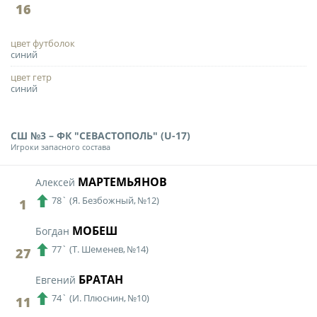
Календарь и результаты матчей
16
Турнирная таблица
цвет футболок
Статистика
синий
Команды
цвет гетр
синий
Игроки
Дисквалификации
СШ №3 – ФК "СЕВАСТОПОЛЬ" (U-17)
О турнире
Игроки запасного состава
МАРТЕМЬЯНОВ
Алексей
Архив турниров
78`
(
Я. Безбожный,
№12)
1
Регламентирующие документы
МОБЕШ
Богдан
77`
(
Т. Шеменев,
№14)
27
БРАТАН
Евгений
74`
(
И. Плюснин,
№10)
11