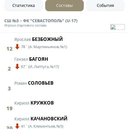
Юрист
Статистика
Составы
События
Новости
Бухгалтерия
О турнире
СШ №3 – ФК "СЕВАСТОПОЛЬ" (U-17)
Служба безопасности
Игроки стартового состава
Пресс-служба
Кубок Объединенного Чемпионата по
БЕЗБОЖНЫЙ
Ярослав
Отдел информационных технологий
футболу "Содружество"
78`
(
А. Мартемьянов,
№1)
12
Календарь и результаты матчей
БАГОЯН
Комитеты
Гензел
Турнирные таблицы
67`
(
И. Липтуга,
№17)
2
Спортивный комитет
Статистика
Инспекторско-судейский комитет
Команды
СОЛОВЬЕВ
Роман
3
Контрольно-дисциплинарный комитет
Игроки
Дисквалификации
КРУЖКОВ
Кирилл
Документы
19
Новости
Учредительные документы
КАЧАНОВСКИЙ
Кирилл
О турнире
Регламентирующие документы
41`
(
А. Клементьев,
№5)
20