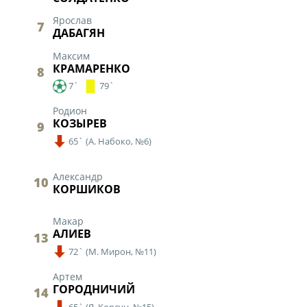
"Содружество" сре
рождения (U-17)
Ярослав
7
ДАБАГЯН
Календарь и ре
Максим
Турнирная табл
КРАМАРЕНКО
8
Статистика
7`
79`
Команды
Родион
КОЗЫРЕВ
9
Игроки
65`
(
А. Набоко,
№6)
Дисквалификац
Александр
О турнире
10
КОРШИКОВ
Макар
Турнир Объединенн
АЛИЕВ
13
"Содружество" сре
рождения (U-15)
72`
(
М. Мирон,
№11)
Календарь и ре
Артем
ГОРОДНИЧИЙ
14
Турнирная табл