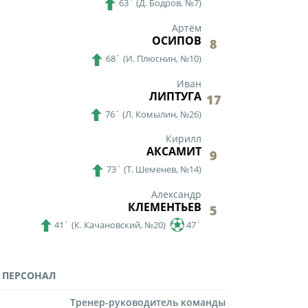
63`
(
Д. Бодров,
№7)
Артём
ОСИПОВ
8
68`
(
И. Плюснин,
№10)
Иван
ЛИПТУГА
17
76`
(
Л. Комылин,
№26)
Кирилл
АКСАМИТ
9
73`
(
Т. Шеменев,
№14)
Александр
КЛЕМЕНТЬЕВ
5
41`
(
К. Качановский,
№20)
47`
 ПЕРСОНАЛ
Тренер-руководитель команды