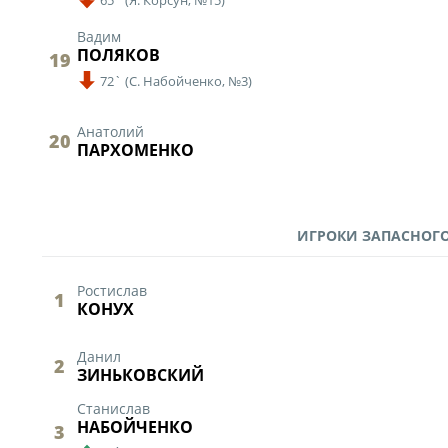
65`
(
Я. Корсун,
№15)
Статистика
Вадим
Команды
ПОЛЯКОВ
19
72`
(
С. Набойченко,
№3)
Игроки
Дисквалификац
Анатолий
20
ПАРХОМЕНКО
О турнире
Архив турниров
ИГРОКИ ЗАПАСНОГО
Регламентирующие
Ростислав
1
КОНУХ
Данил
2
ЗИНЬКОВСКИЙ
Станислав
НАБОЙЧЕНКО
3