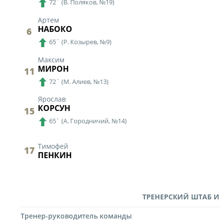
72`
(
В. Поляков,
№19)
Артем
НАБОКО
6
65`
(
Р. Козырев,
№9)
Максим
МИРОН
11
72`
(
М. Алиев,
№13)
Ярослав
КОРСУН
15
65`
(
А. Городничий,
№14)
Тимофей
17
ПЕНКИН
ТРЕНЕРСКИЙ ШТАБ И
Тренер-руководитель команды