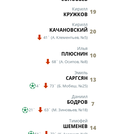
ди юношей 2009-2010 годов
Кирилл
19
КРУЖКОВ
зультаты матчей
Кирилл
ица
КАЧАНОВСКИЙ
20
41`
(
А. Клементьев,
№5)
Илья
ПЛЮСНИН
10
68`
(
А. Осипов,
№8)
ии
Эмиль
САРГСЯН
13
4`
73`
(
Б. Мобеш,
№25)
Даниил
ого Чемпионата по футболу
БОДРОВ
7
ди юношей 2011-2012 годов
21`
63`
(
М. Зиновьев,
№18)
зультаты матчей
Тимофей
ШЕМЕНЕВ
14
ица