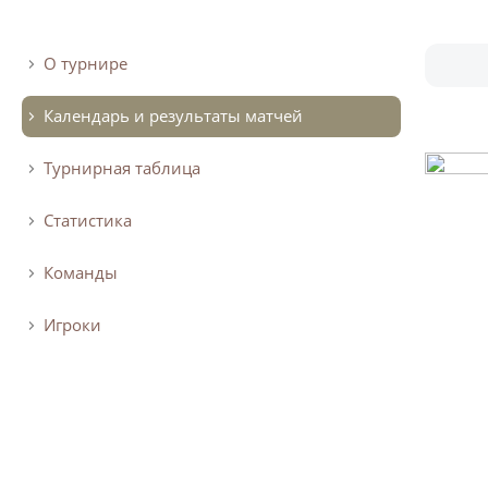
О турнире
Календарь и результаты матчей
Турнирная таблица
Статистика
Команды
Игроки