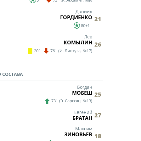
51`
73`
(
К. Аксамит,
№9)
Даниил
ГОРДИЕНКО
21
80+1`
Лев
ии
КОМЫЛИН
26
20`
76`
(
И. Липтуга,
№17)
 СОСТАВА
 документы
Богдан
МОБЕШ
25
73`
(
Э. Саргсян,
№13)
Евгений
27
БРАТАН
Максим
ЗИНОВЬЕВ
18