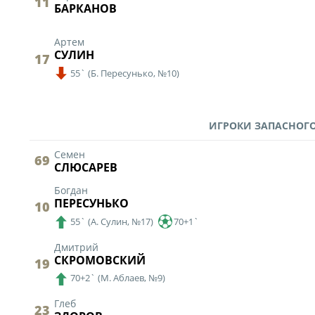
11
БАРКАНОВ
Статистика
Команды
Артем
СУЛИН
17
Игроки
55`
(
Б. Пересунько,
№10)
Дисквалификац
О турнире
ИГРОКИ ЗАПАСНОГО
Архив турниров
Семен
69
СЛЮСАРЕВ
Регламентирующие
Богдан
ПЕРЕСУНЬКО
10
55`
(
А. Сулин,
№17)
70+1`
Дмитрий
СКРОМОВСКИЙ
19
70+2`
(
М. Аблаев,
№9)
Глеб
23