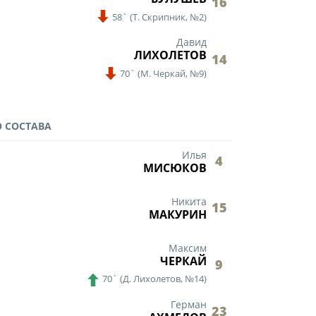
16
58`
(
Т. Скрипник,
№2)
Давид
ЛИХОЛЕТОВ
14
70`
(
М. Черкай,
№9)
ии
 СОСТАВА
Илья
4
МИСЮКОВ
 документы
Никита
15
МАКУРИН
Максим
ЧЕРКАЙ
9
70`
(
Д. Лихолетов,
№14)
Герман
23