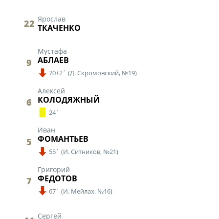
"Содружество" сре
рождения (U-17)
Ярослав
22
ТКАЧЕНКО
Календарь и ре
Турнирная табл
Мустафа
АБЛАЕВ
9
Статистика
70+2`
(
Д. Скромовский,
№19)
Команды
Алексей
Игроки
КОЛОДЯЖНЫЙ
6
Дисквалификац
24`
О турнире
Иван
ФОМАНТЬЕВ
5
55`
(
И. Ситников,
№21)
Турнир Объединенн
"Содружество" сре
Григорий
ФЕДОТОВ
рождения (U-15)
7
67`
(
И. Мейлах,
№16)
Календарь и ре
Турнирная табл
Сергей