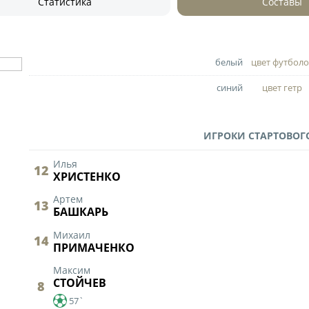
Статистика
Составы
О турнире
Служба безопас
Пресс-служба
Кубок Объединенно
белый
цвет футболо
Отдел информа
"Содружество"
синий
цвет гетр
Календарь и ре
Комитеты
Турнирные таб
Спортивный ком
ИГРОКИ СТАРТОВОГ
Статистика
Инспекторско-с
Команды
Илья
12
ХРИСТЕНКО
Контрольно-ди
Игроки
Артем
13
Дисквалификац
БАШКАРЬ
Документы
Новости
Михаил
14
Учредительные
ПРИМАЧЕНКО
О турнире
Регламентирую
Максим
СТОЙЧЕВ
8
Турнир Объединенн
57`