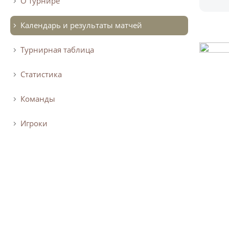
О турнире
Календарь и результаты матчей
Турнирная таблица
Статистика
Команды
Игроки