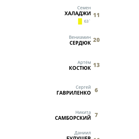
ди юношей 2009-2010 годов
Семен
ХАЛАДЖИ
11
зультаты матчей
63`
ица
Вениамин
20
СЕРДЮК
Артём
13
КОСТЮК
ии
Сергей
6
ГАВРИЛЕНКО
ого Чемпионата по футболу
ди юношей 2011-2012 годов
Никита
7
САМБОРСКИЙ
зультаты матчей
Даниил
ица
БУЛУШЕВ