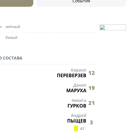
События
ности
го Чемпионата по футболу
к
мятный
ционных технологий
белый
зультаты матчей
лицы
итет
О СОСТАВА
удейский комитет
Кирилл
12
ПЕРЕВЕРЗЕВ
сциплинарный комитет
Данил
19
ии
МАРУХА
Никита
21
 документы
ГУРКОВ
щие документы
Андрей
ПЫЩЕВ
3
ого чемпионата по футболу
43`