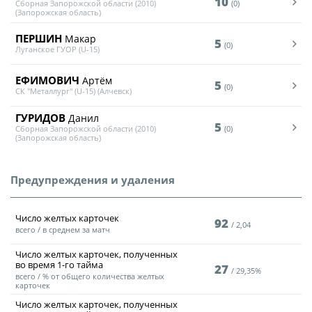
10
Сборная Запорожской области (2010)
(0)
(Запорожская область)
ПЕРШИН
Макар
5
(0)
Луганское ГУОР (U-15)
ЕФИМОВИЧ
Артём
5
(0)
СК "Металлург" (U-15) (Алчевск)
ГУРИДОВ
Данил
5
Сборная Запорожской области (2010)
(0)
(Запорожская область)
Предупреждения и удаления
Число желтых карточек
92
2,04
всего / в среднем за матч
Число желтых карточек, полученных
во время
1-го тайма
27
29,35%
всего / % от общего количества желтых
карточек
Число желтых карточек, полученных