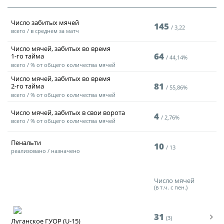
Дисквалификации
Учредительные документы
Новости
Число забитых мячей
145
3,22
всего / в среднем за матч
Регламентирующие документы
О турнире
Число мячей, забитых во время
64
1-го тайма
44,14%
всего / % от общего количества мячей
Турнир Объединенного чемпионата по
Число мячей, забитых во время
футболу "Содружество" среди юношей
81
2-го тайма
55,86%
2009-2010 годов рождения (U-17)
всего / % от общего количества мячей
Число мячей, забитых в свои ворота
Календарь и результаты матчей
4
2,76%
всего / % от общего количества мячей
Турнирная таблица
Пенальти
10
13
реализовано / назначено
Статистика
Команды
Число мячей
(в т.ч. с пен.)
Игроки
Дисквалификации
31
(3)
Луганское ГУОР (U-15)