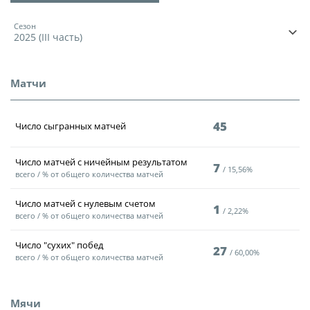
Игроки
Юрист
Сезон
Дисквалификации
2025 (III часть)
Бухгалтерия
Новости
Служба безопасности
Матчи
О турнире
Пресс-служба
45
Число cыгранных матчей
Отдел информационных технологий
Кубок Объединенного Чемпионата по
футболу "Содружество"
Число матчей с ничейным результатом
7
15,56%
Календарь и результаты матчей
всего / % от общего количества матчей
Комитеты
Турнирные таблицы
Число матчей с нулевым счетом
Спортивный комитет
1
2,22%
всего / % от общего количества матчей
Статистика
Инспекторско-судейский комитет
Число "сухих" побед
27
60,00%
Команды
всего / % от общего количества матчей
Контрольно-дисциплинарный комитет
Игроки
Мячи
Документы