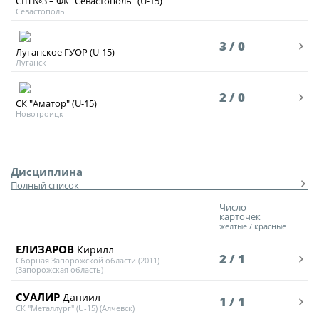
СШ №3 – ФК "Севастополь" (U-15)
Севастополь
3 / 0
Луганское ГУОР (U-15)
Луганск
2 / 0
СК "Аматор" (U-15)
Новотроицк
Дисциплина
Полный список
Число
карточек
желтые / красные
ЕЛИЗАРОВ
Кирилл
2 / 1
Сборная Запорожской области (2011)
(Запорожская область)
СУАЛИР
Даниил
1 / 1
СК "Металлург" (U-15) (Алчевск)