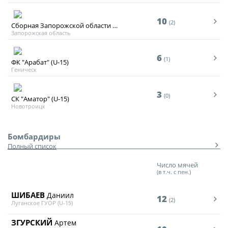
Архив турниров
10
(2)
Сборная Запорожской области (2011)
Запорожская область
Регламентирующие документы
6
(1)
ФК "Арабат" (U-15)
Геническ
3
(0)
СК "Аматор" (U-15)
Новотроицк
Бомбардиры
Полный список
Число мячей
(в т.ч. с пен.)
ШИБАЕВ
Даниил
12
(2)
Луганское ГУОР (U-15)
ЗГУРСКИЙ
Артем