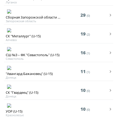
Луганск
О турнире
29
(0)
Сборная Запорожской области (2010)
Запорожская область
Турнир Объединенного Чемпионата по
футболу "Содружество" среди юношей
19
2011-2012 годов рождения (U-15)
(2)
СК "Металлург" (U-15)
Алчевск
Календарь и результаты матчей
16
(1)
СШ №3 – ФК "Севастополь" (U-15)
Турнирная таблица
Севастополь
Статистика
11
(1)
"Авангард-Бажановец" (U-15)
Команды
Донецк
Игроки
10
(0)
СК "Гвардеец" (U-15)
Донецк
Дисквалификации
О турнире
10
(0)
УОР (U-15)
Краснолесье