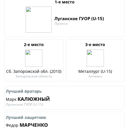
1-е место
Турнир Объединенного чемпионата по
футболу "Содружество" среди юношей
Луганское ГУОР (U-15)
2009-2010 годов рождения (U-17)
Луганск
Календарь и результаты матчей
Турнирная таблица
2-е место
3-е место
Статистика
Команды
Игроки
Сб. Запорожской обл. (2010)
Металлург (U-15)
Запорожская область
Алчевск
Дисквалификации
О турнире
Лучший вратарь
КАЛЮЖНЫЙ
Марк
Луганское ГУОР (U-15)
Турнир Объединенного Чемпионата по
футболу "Содружество" среди юношей
Лучший защитник
2011-2012 годов рождения (U-15)
МАРЧЕНКО
Федор