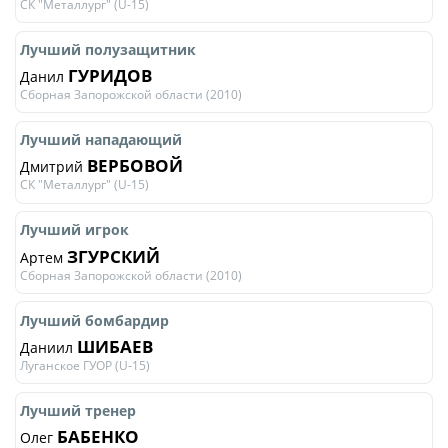
Календарь и результаты матчей
СК "Металлург" (U-15)
Турнирная таблица
Лучший полузащитник
Статистика
ГУРИДОВ
Данил
Сборная Запорожской области (2010)
Команды
Игроки
Лучший нападающий
ВЕРБОВОЙ
Дмитрий
Дисквалификации
СК "Металлург" (U-15)
О турнире
Лучший игрок
ЗГУРСКИЙ
Артем
Архив турниров
Сборная Запорожской области (2010)
Регламентирующие документы
Лучший бомбардир
ШИБАЕВ
Даниил
Луганское ГУОР (U-15)
Лучший тренер
БАБЕНКО
Олег