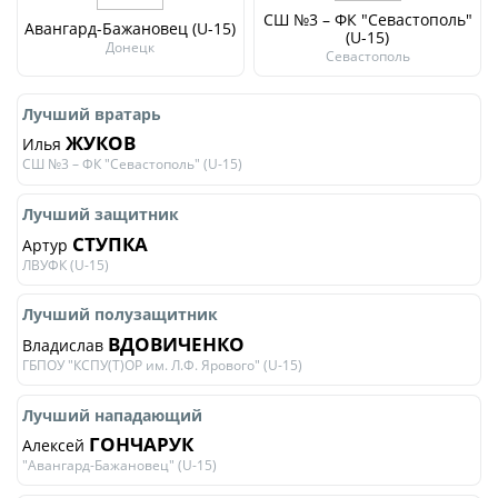
СШ №3 – ФК "Севастополь"
Авангард-Бажановец (U-15)
(U-15)
Донецк
Севастополь
Лучший вратарь
ЖУКОВ
Илья
СШ №3 – ФК "Севастополь" (U-15)
Лучший защитник
СТУПКА
Артур
ЛВУФК (U-15)
Лучший полузащитник
ВДОВИЧЕНКО
Владислав
ГБПОУ "КСПУ(Т)ОР им. Л.Ф. Ярового" (U-15)
Лучший нападающий
ГОНЧАРУК
Алексей
"Авангард-Бажановец" (U-15)