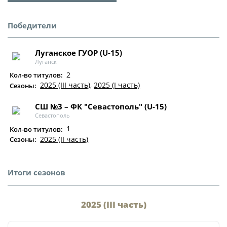
Юрист
Новости
Бухгалтерия
Победители
О турнире
Служба безопасности
Луганское ГУОР (U-15)
Пресс-служба
Луганск
Кубок Объединенного Чемпионата по
Отдел информационных технологий
2
футболу "Содружество"
Кол-во титулов:
2025 (III часть)
,
2025 (I часть)
Сезоны:
Календарь и результаты матчей
Комитеты
СШ №3 – ФК "Севастополь" (U-15)
Турнирные таблицы
Севастополь
Спортивный комитет
Статистика
1
Кол-во титулов:
Инспекторско-судейский комитет
2025 (II часть)
Сезоны:
Команды
Контрольно-дисциплинарный комитет
Игроки
Итоги сезонов
Дисквалификации
Документы
Новости
2025 (III часть)
Учредительные документы
О турнире
Регламентирующие документы