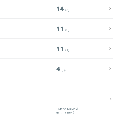
14
(3)
11
(0)
11
(1)
4
(3)
Число мячей
(в т.ч. с пен.)