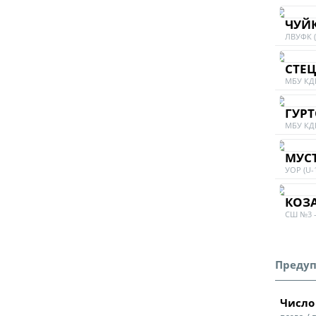
ЧУЙ
ЛВУФК (
СТЕ
МБУ КДЮ
ГУР
МБУ КДЮ
МУС
УОР (U-
КОЗ
СШ №3 –
Предуп
Число