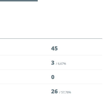
ности
го Чемпионата по футболу
ционных технологий
зультаты матчей
лицы
итет
45
удейский комитет
3
сциплинарный комитет
6,67%
ии
0
 документы
26
57,78%
щие документы
ого чемпионата по футболу