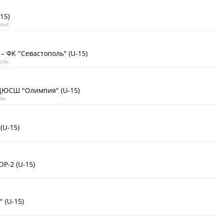
Статистика
15)
сье
Команды
Игроки
– ФК "Севастополь" (U-15)
Дисквалификац
оль
О турнире
ЮСШ "Олимпия" (U-15)
ль
Архив турниров
Регламентирующие
(U-15)
-2 (U-15)
 (U-15)