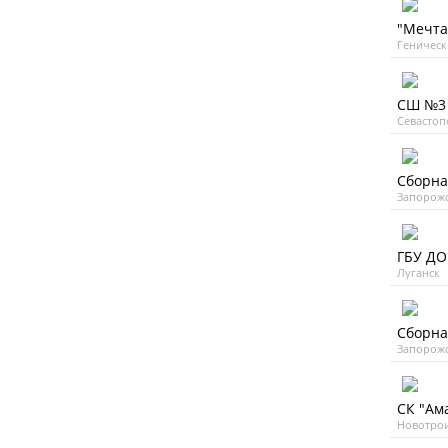
"Мечта"
Геническ
СШ №3 
Севастоп
Сборна
Запорожс
ГБУ ДО
Луганск
Сборна
Запорожс
СК "Ама
Новотро