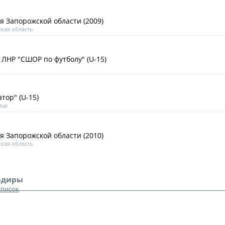
я Запорожской области (2009)
кая область
 ЛНР "СШОР по футболу" (U-15)
тор" (U-15)
ицк
я Запорожской области (2010)
кая область
рдиры
список