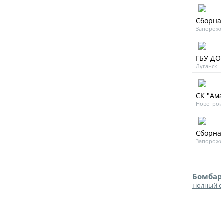
Сборна
Запорожс
ГБУ ДО
Луганск
СК "Ама
Новотро
Сборна
Запорожс
Бомба
Полный 