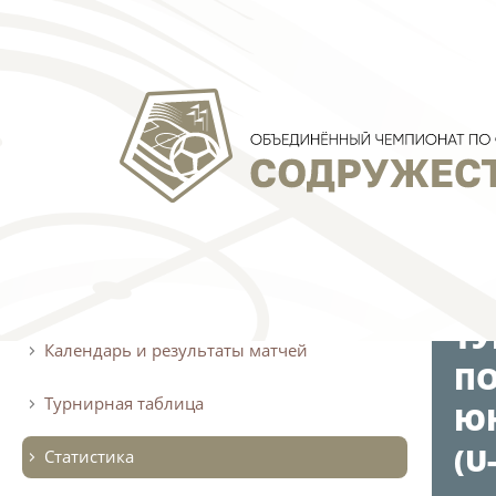
О турнире
АРХИВ
ТУ
Календарь и результаты матчей
ПО
Турнирная таблица
ЮН
(U
Статистика