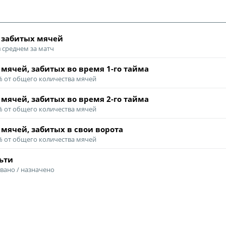
"Содружество" сре
рождения (U-17)
Календарь и ре
 забитых мячей
Турнирная табл
в среднем за матч
Статистика
 мячей, забитых во время
1-го тайма
 % от общего количества мячей
Команды
Игроки
 мячей, забитых во время
2-го тайма
 % от общего количества мячей
Дисквалификац
 мячей, забитых в свои ворота
О турнире
 % от общего количества мячей
ьти
Турнир Объединенн
вано / назначено
"Содружество" сре
рождения (U-15)
Календарь и ре
Турнирная табл