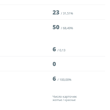
23
31,51%
50
68,49%
6
0,13
0
6
100,00%
Число карточек
желтые / красные