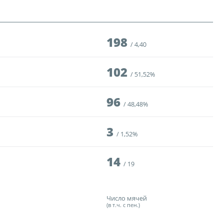
ди юношей 2009-2010 годов
зультаты матчей
198
4,40
ица
102
51,52%
96
48,48%
ии
3
1,52%
14
ого Чемпионата по футболу
19
ди юношей 2011-2012 годов
зультаты матчей
Число мячей
(в т.ч. с пен.)
ица