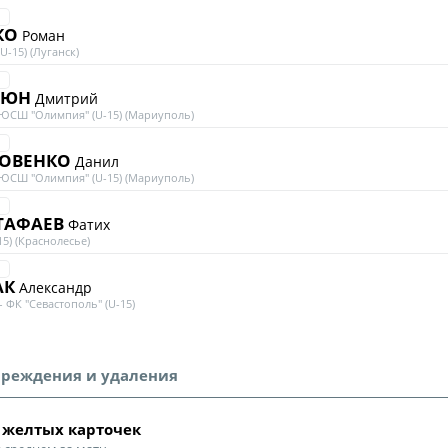
КО
Роман
U-15) (Луганск)
ЦЮН
Дмитрий
СШ "Олимпия" (U-15) (Мариуполь)
ТОВЕНКО
Данил
СШ "Олимпия" (U-15) (Мариуполь)
ТАФАЕВ
Фатих
15) (Краснолесье)
АК
Александр
 ФК "Севастополь" (U-15)
реждения и удаления
 желтых карточек