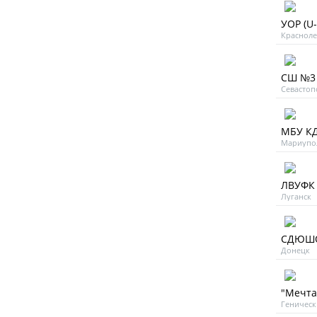
УОР (U-
Красноле
СШ №3 
Севастоп
МБУ КД
Мариупо
ЛВУФК 
Луганск
СДЮШОР
Донецк
"Мечта"
Геническ