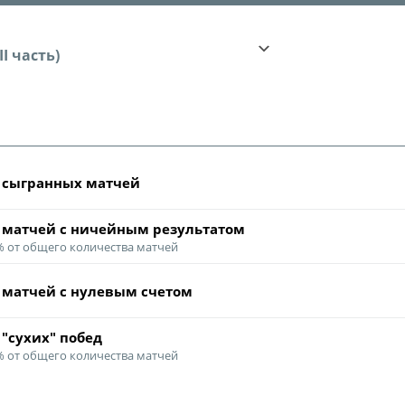
О турнире
Служба безопас
II часть)
Пресс-служба
Кубок Объединенно
Отдел информа
"Содружество"
Календарь и ре
Комитеты
Турнирные таб
Спортивный ком
Статистика
 cыгранных матчей
Инспекторско-с
Команды
 матчей с ничейным результатом
Контрольно-ди
Игроки
 % от общего количества матчей
Дисквалификац
Документы
 матчей с нулевым счетом
Новости
Учредительные
О турнире
 "сухих" побед
Регламентирую
 % от общего количества матчей
Турнир Объединенн