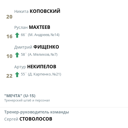
КОПОВСКИЙ
Никита
20
МАХТЕЕВ
Руслан
66`
(
М. Андреев,
№14)
16
ФИЩЕНКО
Дмитрий
58`
(
А. Мелихов,
№7)
10
НЕКИПЕЛОВ
Артур
55`
(
Д. Карпенко,
№21)
22
"МЕЧТА" (U-15)
Тренерский штаб и персонал
Тренер-руководитель команды
СТОВОЛОСОВ
Сергей