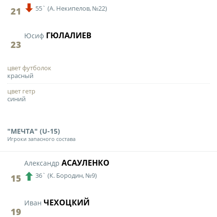
55`
(
А. Некипелов,
№22)
21
ГЮЛАЛИЕВ
Юсиф
23
цвет футболок
красный
цвет гетр
синий
"МЕЧТА" (U-15)
Игроки запасного состава
АСАУЛЕНКО
Александр
36`
(
К. Бородин,
№9)
15
ЧЕХОЦКИЙ
Иван
19