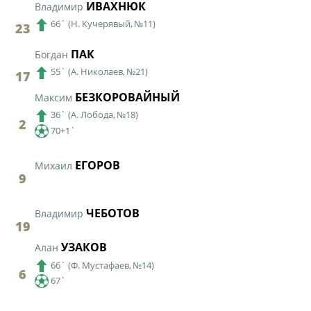
ИВАХНЮК
Владимир
66`
(
Н. Кучерявый,
№11)
23
ПАК
Богдан
55`
(
А. Николаев,
№21)
17
БЕЗКОРОВАЙНЫЙ
Максим
36`
(
А. Лобода,
№18)
2
70+1`
ЕГОРОВ
Михаил
9
ЧЕБОТОВ
Владимир
19
УЗАКОВ
Алан
66`
(
Ф. Мустафаев,
№14)
6
67`