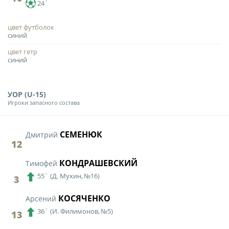
Календарь и результаты матчей
24`
Турнирная таблица
цвет футболок
Статистика
синий
Команды
цвет гетр
синий
Игроки
Дисквалификации
УОР (U-15)
Игроки запасного состава
О турнире
СЕМЕНЮК
Дмитрий
Архив турниров
12
Регламентирующие документы
КОНДРАШЕВСКИЙ
Тимофей
55`
(
Д. Мухин,
№16)
3
КОСЯЧЕНКО
Арсений
36`
(
И. Филимонов,
№5)
13