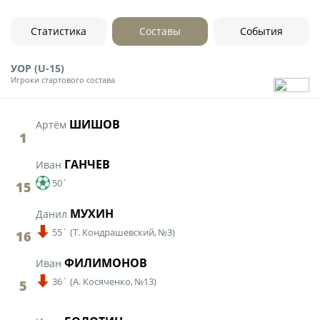
Юрист
Новости
Бухгалтерия
Статистика
Составы
События
О турнире
Служба безопасности
УОР (U-15)
Пресс-служба
Игроки стартового состава
Кубок Объединенного Чемпионата по
Отдел информационных технологий
футболу "Содружество"
ШИШОВ
Артём
Календарь и результаты матчей
1
Комитеты
Турнирные таблицы
ГАНЧЕВ
Иван
Спортивный комитет
Статистика
50`
15
Инспекторско-судейский комитет
Команды
МУХИН
Данил
Контрольно-дисциплинарный комитет
Игроки
55`
(
Т. Кондрашевский,
№3)
16
Дисквалификации
ФИЛИМОНОВ
Иван
Документы
Новости
36`
(
А. Косяченко,
№13)
5
Учредительные документы
О турнире
Регламентирующие документы