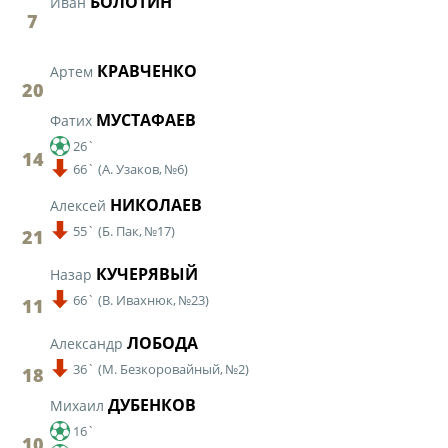
БОЛОТИН
Иван
7
Турнир Объединенного чемпионата по
футболу "Содружество" среди юношей
КРАВЧЕНКО
Артем
2009-2010 годов рождения (U-17)
20
Календарь и результаты матчей
МУСТАФАЕВ
Фатих
Турнирная таблица
26`
14
66`
(
А. Узаков,
№6)
Статистика
НИКОЛАЕВ
Алексей
Команды
55`
(
Б. Пак,
№17)
21
Игроки
КУЧЕРЯВЫЙ
Назар
Дисквалификации
66`
(
В. Ивахнюк,
№23)
11
О турнире
ЛОБОДА
Александр
36`
(
М. Безкоровайный,
№2)
18
Турнир Объединенного Чемпионата по
футболу "Содружество" среди юношей
ДУБЕНКОВ
Михаил
2011-2012 годов рождения (U-15)
16`
10