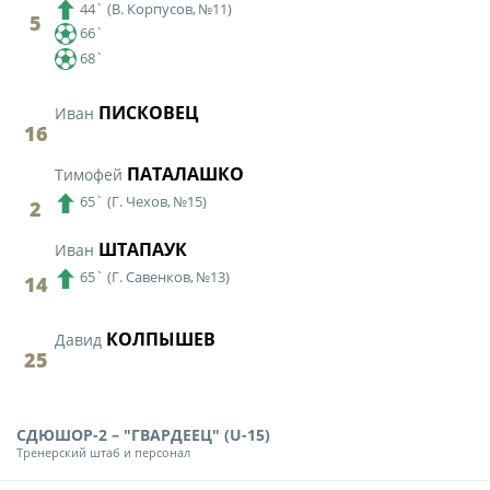
44`
(
В. Корпусов,
№11)
5
66`
68`
ПИСКОВЕЦ
Иван
16
ПАТАЛАШКО
Тимофей
65`
(
Г. Чехов,
№15)
2
ШТАПАУК
Иван
65`
(
Г. Савенков,
№13)
14
КОЛПЫШЕВ
Давид
25
СДЮШОР-2 – "ГВАРДЕЕЦ" (U-15)
Тренерский штаб и персонал