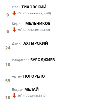
ТИХОВСКИЙ
Иван
Турнир Объединенного чемпионата по
футболу "Содружество" среди юношей
65`
(
В. Канайкин,
№28)
9
2009-2010 годов рождения (U-17)
МЕЛЬНИКОВ
Кирилл
Календарь и результаты матчей
65`
(
Д. Анисимов,
№8)
6
Турнирная таблица
Статистика
АХТЫРСКИЙ
Данил
24
Команды
Игроки
БУРОДЖИЕВ
Владислав
10
Дисквалификации
О турнире
ПОГОРЕЛО
Артем
55
МЕЛАЙ
Турнир Объединенного Чемпионата по
Богдан
футболу "Содружество" среди юношей
36`
(
Г. Саакян,
№17)
19
2011-2012 годов рождения (U-15)