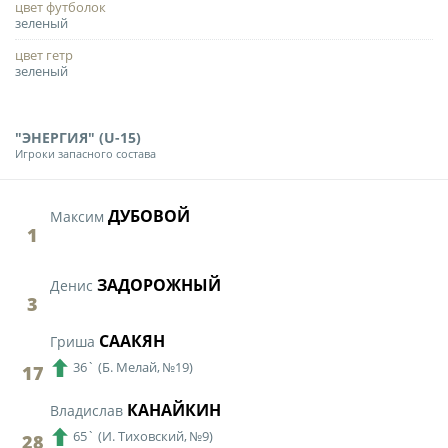
Календарь и результаты матчей
цвет футболок
зеленый
Турнирная таблица
цвет гетр
Статистика
зеленый
Команды
Игроки
"ЭНЕРГИЯ" (U-15)
Игроки запасного состава
Дисквалификации
О турнире
ДУБОВОЙ
Максим
1
Архив турниров
ЗАДОРОЖНЫЙ
Денис
Регламентирующие документы
3
СААКЯН
Гриша
36`
(
Б. Мелай,
№19)
17
КАНАЙКИН
Владислав
65`
(
И. Тиховский,
№9)
28