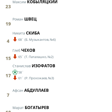
КОБЫЛЯЦКИЙ
Максим
23
ШВЕЦ
Роман
19
СКИБА
Никита
68`
(
Б. Музыкантов,
№6)
4
ЧЕХОВ
Глеб
65`
(
Т. Паталашко,
№2)
15
ИЗОФАТОВ
Станислав
58`
17
61`
(
Р. Прохожаев,
№3)
АБДУЛЛАЕВ
Афсан
7
БОГАТЫРЕВ
Марат