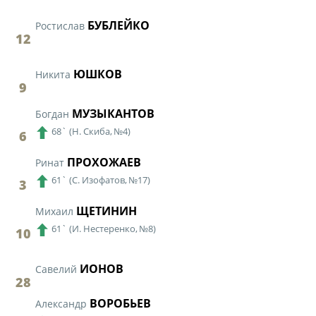
БУБЛЕЙКО
Ростислав
12
ЮШКОВ
Никита
9
МУЗЫКАНТОВ
Богдан
68`
(
Н. Скиба,
№4)
6
ПРОХОЖАЕВ
Ринат
61`
(
С. Изофатов,
№17)
3
ЩЕТИНИН
Михаил
61`
(
И. Нестеренко,
№8)
10
ИОНОВ
Савелий
28
ВОРОБЬЕВ
Александр