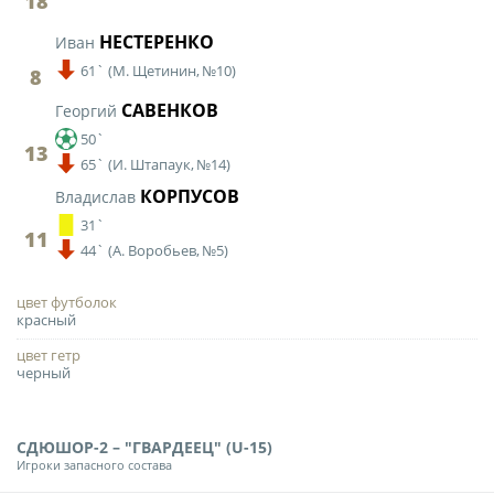
18
НЕСТЕРЕНКО
Иван
61`
(
М. Щетинин,
№10)
8
САВЕНКОВ
Георгий
50`
13
65`
(
И. Штапаук,
№14)
КОРПУСОВ
Владислав
31`
11
44`
(
А. Воробьев,
№5)
цвет футболок
красный
цвет гетр
черный
СДЮШОР-2 – "ГВАРДЕЕЦ" (U-15)
Игроки запасного состава