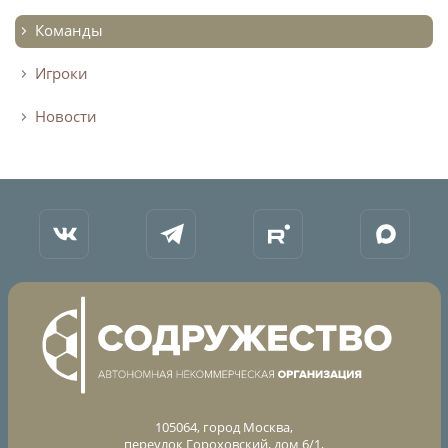
Команды
Турнир Объединенного чемпионата по
футболу "Содружество" среди юношей
Игроки
2009-2010 годов рождения (U-17)
Календарь и результаты матчей
Новости
Турнирная таблица
Статистика
Команды
Игроки
Дисквалификации
О турнире
Турнир Объединенного Чемпионата по
футболу "Содружество" среди юношей
2011-2012 годов рождения (U-15)
105064, город Москва,
переулок Гороховский, дом 6/1,