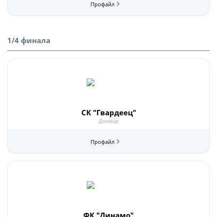
1/4 финала
СК "Гвардеец"
Донецк
ФК "Динамо"