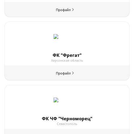
Календарь и результаты матчей
Турнирная таблица
Статистика
Команды
Игроки
Дисквалификации
ФК "Фрегат"
О турнире
Херсонская область
Архив турниров
Регламентирующие документы
ФК ЧФ "Черноморец"
Севастополь