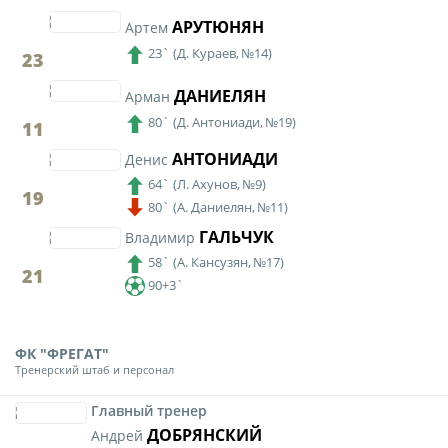
АРУТЮНЯН
Артем
23`
(
Д. Кураев,
№14)
23
ДАНИЕЛЯН
Арман
80`
(
Д. Антониади,
№19)
11
АНТОНИАДИ
Денис
64`
(
Л. Ахунов,
№9)
19
80`
(
А. Даниелян,
№11)
ГАЛЬЧУК
Владимир
58`
(
А. Кансузян,
№17)
21
90+3`
ФК "ФРЕГАТ"
Тренерский штаб и персонал
Главный тренер
ДОБРЯНСКИЙ
Андрей