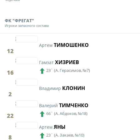
Календарь и результаты матчей
Турнирная таблица
ФК "ФРЕГАТ"
Статистика
Игроки запасного состава
Команды
Игроки
ТИМОШЕНКО
Артем
12
Дисквалификации
ХИЗРИЕВ
Гамзат
О турнире
23`
(
А. Герасимов,
№7)
16
Архив турниров
КЛОНИН
Владимир
2
Регламентирующие документы
ТИМЧЕНКО
Валерий
66`
(
А. Абдоков,
№18)
22
ЯНЫ
Артем
23`
(
А. Закаев,
№10)
8