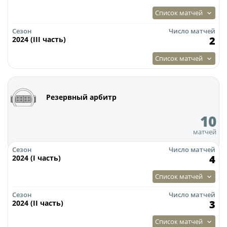
Календарь и результаты матчей
Список матчей
Турнирная таблица
Сезон
Число матчей
Статистика
2
2024 (III часть)
Команды
Список матчей
Игроки
Дисквалификации
Резервный арбитр
О турнире
10
матчей
Архив турниров
Сезон
Число матчей
Регламентирующие документы
4
2024 (I часть)
Список матчей
Сезон
Число матчей
3
2024 (II часть)
Список матчей