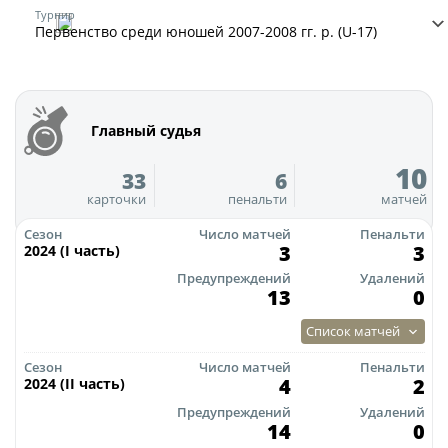
Юрист
Турнир
Первенство среди юношей 2007-2008 гг. р. (U-17)
Новости
Бухгалтерия
О турнире
Служба безопасности
Пресс-служба
Кубок Объединенного Чемпионата по
Главный судья
Отдел информационных технологий
футболу "Содружество"
10
33
6
Календарь и результаты матчей
карточки
пенальти
матчей
Комитеты
Турнирные таблицы
Сезон
Число матчей
Пенальти
Спортивный комитет
3
3
Статистика
2024 (I часть)
Инспекторско-судейский комитет
Предупреждений
Удалений
Команды
13
0
Контрольно-дисциплинарный комитет
Игроки
Список матчей
Дисквалификации
Документы
Сезон
Число матчей
Пенальти
4
2
2024 (II часть)
Новости
Учредительные документы
Предупреждений
Удалений
О турнире
14
0
Регламентирующие документы