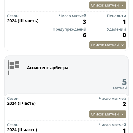
Список матчей
Турнир Объединенного чемпионата по
футболу "Содружество" среди юношей
Сезон
Число матчей
Пенальти
3
1
2024 (III часть)
2009-2010 годов рождения (U-17)
Предупреждений
Удалений
Календарь и результаты матчей
6
0
Турнирная таблица
Список матчей
Статистика
Команды
Ассистент арбитра
Игроки
5
Дисквалификации
матчей
О турнире
Сезон
Число матчей
2
2024 (I часть)
Турнир Объединенного Чемпионата по
Список матчей
футболу "Содружество" среди юношей
2011-2012 годов рождения (U-15)
Сезон
Число матчей
1
2024 (II часть)