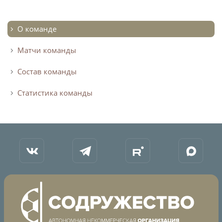
Турнир Объединенного чемпионата по
футболу "Содружество" среди юношей
О команде
2009-2010 годов рождения (U-17)
Матчи команды
Календарь и результаты матчей
Турнирная таблица
Состав команды
Статистика
Статистика команды
Команды
Игроки
Дисквалификации
О турнире
Турнир Объединенного Чемпионата по
футболу "Содружество" среди юношей
2011-2012 годов рождения (U-15)