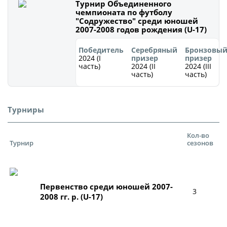
Юрист
Турнир Объединенного
чемпионата по футболу
Новости
Бухгалтерия
"Содружество" среди юношей
2007-2008 годов рождения (U-17)
О турнире
Служба безопасности
Победитель
Серебряный
Бронзовы
Пресс-служба
2024 (I
призер
призер
Кубок Объединенного Чемпионата по
часть)
2024 (II
2024 (III
Отдел информационных технологий
часть)
часть)
футболу "Содружество"
Календарь и результаты матчей
Комитеты
Турниры
Турнирные таблицы
Спортивный комитет
Статистика
Кол-во
Инспекторско-судейский комитет
Турнир
сезонов
Команды
Контрольно-дисциплинарный комитет
Игроки
Дисквалификации
Первенство среди юношей 2007-
Документы
3
Новости
2008 гг. р. (U-17)
Учредительные документы
О турнире
Регламентирующие документы