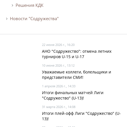
Календарь и результаты матчей
Решения КДК
Турнирная таблица
Новости "Содружества"
Статистика
Команды
Игроки
22 июня 2026 г., 16:20
Дисквалификации
АНО "Содружество": отмена летних
турниров U-15 и U-17
О турнире
10 июня 2026 г., 13:12
Уважаемые коллеги, болельщики и
Архив турниров
представители СМИ!
Регламентирующие документы
1 апреля 2026 г., 14:33
Итоги финальных матчей Лиги
"Содружество" (U-13)!
31 марта 2026 г., 14:08
Итоги плей-офф Лиги "Содружество" (U-
13)!