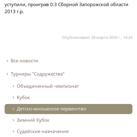
уступили, проиграв 0:3 Сборной Запорожской области
Турнир Объединенного чемпионата по
2013 г.р.
футболу "Содружество" среди юношей
2009-2010 годов рождения (U-17)
Календарь и результаты матчей
Опубликовано
28 марта 2026 г., 14:24
Турнирная таблица
Статистика
Все новости
Команды
Турниры "Содружества"
Игроки
Дисквалификации
Объединенный чемпионат
О турнире
Кубок
Детско-юношеское первенство
Турнир Объединенного Чемпионата по
Зимний Кубок
футболу "Содружество" среди юношей
2011-2012 годов рождения (U-15)
Судейские назначения