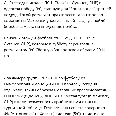
Юрист
ДНР) сегодня играл с ЛСШ "Заря" (г. Луганск, ЛНР) и
Новости
одержал победу 3:0, ставшую для "бажановцев" третьей
Бухгалтерия
подряд. Такой результат практически гарантировал
О турнире
Служба безопасности
команде из Макеевки участие в плей-офф, где пойдёт
борьба за места на пьедестале почёта.
Пресс-служба
Кубок Объединенного Чемпионата по
Отдел информационных технологий
Близки к этому и футболисты ГБУ ДО "СШОР" (г.
футболу "Содружество"
Луганск, ЛНР), которые в субботу переиграли с
Календарь и результаты матчей
результатом 3:0 Сборную Запорожской области 2014
Комитеты
г.р.
Турнирные таблицы
Спортивный комитет
Статистика
Инспекторско-судейский комитет
Команды
Два лидера группы "Б" – СШ по футболу из
Контрольно-дисциплинарный комитет
Игроки
Симферополя и донецкий СК "Гвардеец" сегодня
отдыхали, таким образом их главные преследователи –
Дисквалификации
Документы
СШОР №2 (г. Донецк, ДНР) и СК "Металлург" (г. Алчевск,
Новости
ЛНР) имели возможность приблизиться к ним в
Учредительные документы
турнирной таблице. Если алчевцы своего соперника –
О турнире
Регламентирующие документы
ФК "Антоновка" (г. Херсон) одолели (5:0), то дончане