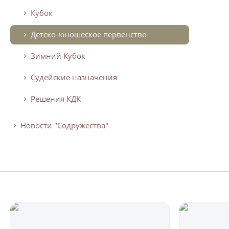
Кубок
Детско-юношеское первенство
Зимний Кубок
Судейские назначения
Решения КДК
Новости "Содружества"