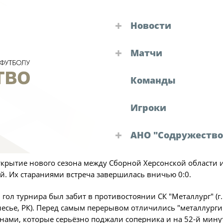
Новости
Турниры "Содружест
Матчи
Объединенный 
Итог
Календарь и резул
Кубок
Команды
Объединенный чем
Детско-юношеск
"Содружество"
Игроки
Зимний Кубок
НО "Содружество"
Календарь и ре
Судейские назн
а 2026 года в г. Евпатория состоялись матчи 1 тура I этап
Турнирная табл
АНО "Содружество
 "Содружество" среди юношей 2009-2010 годов рождения (U
Решения КДК
Статистика
Руководство АНО "Со
крытие нового сезона между Сборной Херсонской области 
Команды
Аппарат
й. Их стараниями встреча завершилась вничью 0:0.
Новости "Содружеств
Игроки
Офис-менеджер
гол турнира был забит в противостоянии СК "Металлург" (г. 
Дисквалификац
Юрист
есье, РК). Перед самым перерывом отличились "металлурги"
Новости
ами, которые серьёзно поджали соперника и на 52-й минуте
Бухгалтерия