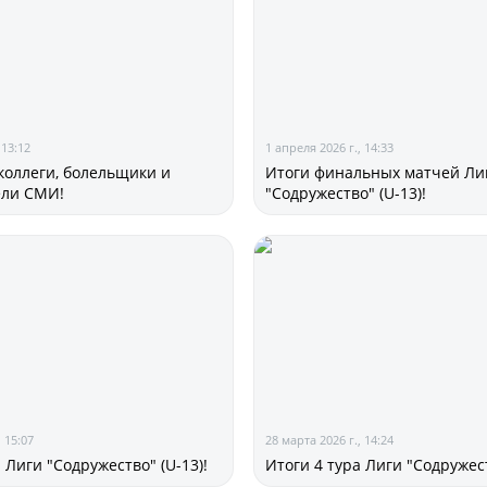
Статистика
Команды
Игроки
Дисквалификац
 13:12
1 апреля 2026 г., 14:33
О турнире
оллеги, болельщики и
Итоги финальных матчей Ли
ели СМИ!
"Содружество" (U-13)!
Архив турниров
Регламентирующие
, 15:07
28 марта 2026 г., 14:24
 Лиги "Содружество" (U-13)!
Итоги 4 тура Лиги "Содружест