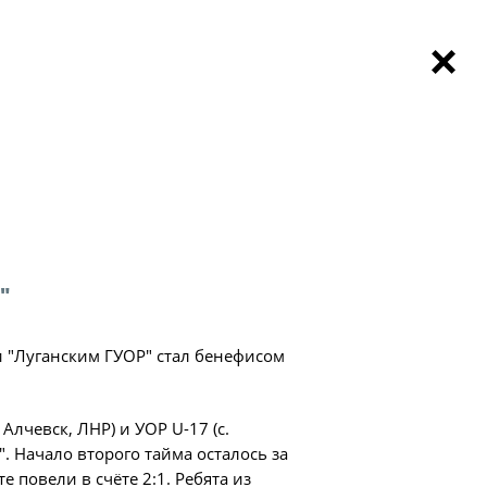
НОВОСТИ
МАТЧИ
КОМАНДЫ
ва"
чемпионат
и 1 тура Лиги "Содружество" (U-17)!
ьтаты матчей
Первенство
Турниры "Содружества"
Новости
пионат по футболу
ое первенство
зультаты матчей
ачения
а турнира Объединённого чемпионата по
ица
"
-17).
дружество"
и "Луганским ГУОР" стал бенефисом
а"
Алчевск, ЛНР) и УОР U-17 (с.
ии
. Начало второго тайма осталось за
 повели в счёте 2:1. Ребята из