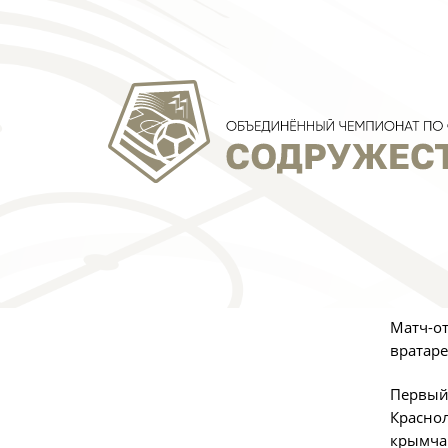
Фото:
А
10 март
футболу
Матч-от
вратаре
Первый 
Краснол
крымчан