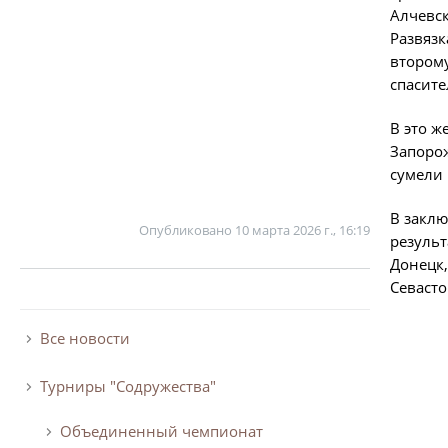
Алчевск
Развязк
второму
спасите
В это ж
Запорож
сумели 
В заклю
Опубликовано
10 марта 2026 г., 16:19
результ
Донецк,
Севасто
Все новости
Турниры "Содружества"
Объединенный чемпионат