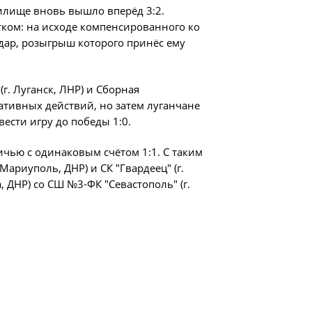
чилище вновь вышло вперёд 3:2.
ности
тком: на исходе компенсированного ко
дар, розыгрыш которого принёс ему
го Чемпионата по футболу
ционных технологий
г. Луганск, ЛНР) и Сборная
зультаты матчей
тативных действий, но затем луганчане
лицы
ести игру до победы 1:0.
итет
чью с одинаковым счётом 1:1. С таким
удейский комитет
ариуполь, ДНР) и СК "Гвардеец" (г.
сциплинарный комитет
, ДНР) со СШ №3-ФК "Севастополь" (г.
ии
 документы
щие документы
ого чемпионата по футболу