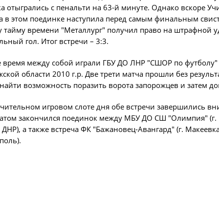
а отыгрались с пенальти на 63-й минуте. Однако вскоре У
О турнире
Служба безопас
а в этом поединке наступила перед самым финальным свис
Пресс-служба
 тайму времени "Металлург" получил право на штрафной у
Кубок Объединенно
льный гол. Итог встречи – 3:3.
Отдел информа
"Содружество"
е время между собой играли ГБУ ДО ЛНР "СШОР по футболу" (
Календарь и ре
ской области 2010 г.р. Две трети матча прошли без резуль
Комитеты
Турнирные таб
найти возможность поразить ворота запорожцев и затем дов
Спортивный ком
Статистика
чительном игровом слоте дня обе встречи завершились вни
Инспекторско-с
Команды
атом закончился поединок между МБУ ДО СШ "Олимпия" (г. М
Контрольно-ди
 ДНР), а также встреча ФК "Бажановец-Авангард" (г. Макеевка
Игроки
поль).
Дисквалификац
Документы
Новости
Учредительные
О турнире
Регламентирую
Турнир Объединенн