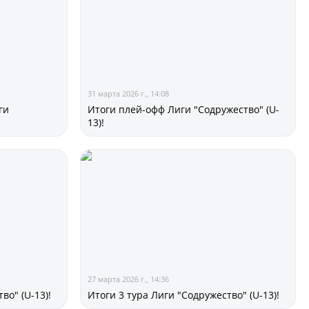
ии
31 марта 2026 г., 14:08
ги
Итоги плей-офф Лиги "Содружество" (U-
13)!
 документы
27 марта 2026 г., 14:36
во" (U-13)!
Итоги 3 тура Лиги "Содружество" (U-13)!