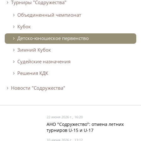
Турниры "Содружества"
Турнир Объединенного чемпионата по
Объединенный чемпионат
футболу "Содружество" среди юношей
2009-2010 годов рождения (U-17)
Кубок
Календарь и результаты матчей
Детско-юношеское первенство
Турнирная таблица
Зимний Кубок
Статистика
Судейские назначения
Команды
Решения КДК
Игроки
Дисквалификации
Новости "Содружества"
О турнире
Турнир Объединенного Чемпионата по
22 июня 2026 г., 16:20
футболу "Содружество" среди юношей
АНО "Содружество": отмена летних
2011-2012 годов рождения (U-15)
турниров U-15 и U-17
10 июня 2026 г., 13:12