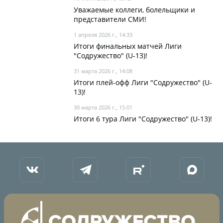
Календарь и результаты матчей
Уважаемые коллеги, болельщики и
Турнирная таблица
представители СМИ!
Статистика
1 апреля 2026 г., 14:33
Итоги финальных матчей Лиги
Команды
"Содружество" (U-13)!
Игроки
31 марта 2026 г., 14:08
Итоги плей-офф Лиги "Содружество" (U-
Дисквалификации
13)!
О турнире
30 марта 2026 г., 15:01
Итоги 6 тура Лиги "Содружество" (U-13)!
Архив турниров
Регламентирующие документы