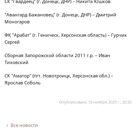
СК "Гвардеец" (г. Донецк, ДНР) – Никита Юшков
Юрист
Новости
Бухгалтерия
"Авангард-Бажановец" (г. Донецк, ДНР) – Дмитрий
О турнире
Моногаров
Служба безопасности
Пресс-служба
ФК "Арабат" (г. Геническ, Херсонская область) – Гурчик
Кубок Объединенного Чемпионата по
Сергей
Отдел информационных технологий
футболу "Содружество"
Сборная Запорожской области 2011 г.р. – Иван
Календарь и результаты матчей
Тиховский
Комитеты
Турнирные таблицы
Спортивный комитет
СК "Аматор" (пгт. Новотроицк, Херсонская обл.) –
Статистика
Ярослав Соболь
Инспекторско-судейский комитет
Команды
Контрольно-дисциплинарный комитет
Игроки
Опубликовано
18 ноября 2025 г., 20:30
Дисквалификации
Документы
Новости
Учредительные документы
Все новости
О турнире
Регламентирующие документы