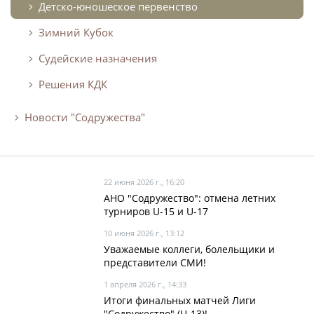
Календарь и результаты матчей
Детско-юношеское первенство
Турнирная таблица
Зимний Кубок
Статистика
Судейские назначения
Команды
Решения КДК
Игроки
Новости "Содружества"
Дисквалификации
О турнире
22 июня 2026 г., 16:20
Архив турниров
АНО "Содружество": отмена летних
Регламентирующие документы
турниров U-15 и U-17
10 июня 2026 г., 13:12
Уважаемые коллеги, болельщики и
представители СМИ!
1 апреля 2026 г., 14:33
Итоги финальных матчей Лиги
"Содружество" (U-13)!