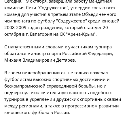
Сегодня, 19 октября, завершила работу мандатная
Юрист
комиссия Лиги "Содружество", утвердив состав всех
Новости
Бухгалтерия
команд для участия в третьем этапе Объединённого
О турнире
чемпионата по футболу "Содружество" среди юношей
Служба безопасности
2008-2009 годов рождения, который стартует 20
Пресс-служба
октября в г. Евпатория на СК "Арена-Крым".
Кубок Объединенного Чемпионата по
Отдел информационных технологий
футболу "Содружество"
С напутственными словами к участникам турнира
Календарь и результаты матчей
обратился министр спорта Российской Федерации,
Комитеты
Михаил Владимирович Дегтярев.
Турнирные таблицы
Спортивный комитет
Статистика
В своем видеообращении он не только пожелал
Инспекторско-судейский комитет
футболистам высоких спортивных достижений и
Команды
бескомпромиссной справедливой борьбы, но и
Контрольно-дисциплинарный комитет
Игроки
подчеркнул исключительную важность подобных
турниров в укреплении дружеских спортивных связей
Дисквалификации
между регионами, а также в прогрессивном развитии
Документы
Новости
юношеского футбола в России.
Учредительные документы
О турнире
Регламентирующие документы