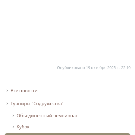
Турнир Объединенного чемпионата по
футболу "Содружество" среди юношей
2009-2010 годов рождения (U-17)
Календарь и результаты матчей
Турнирная таблица
Статистика
Команды
Опубликовано
19 октября 2025 г., 22:10
Игроки
Дисквалификации
Все новости
О турнире
Турниры "Содружества"
Турнир Объединенного Чемпионата по
Объединенный чемпионат
футболу "Содружество" среди юношей
2011-2012 годов рождения (U-15)
Кубок