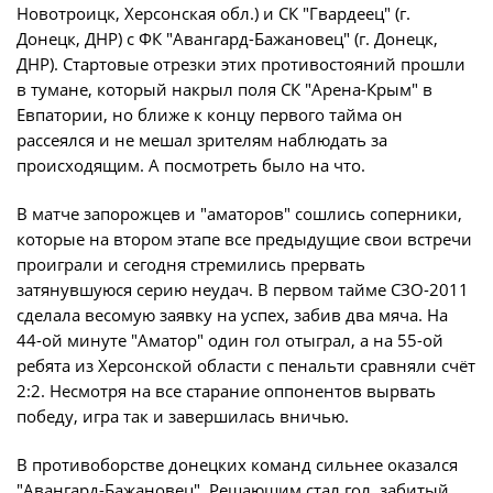
Юрист
Новотроицк, Херсонская обл.) и СК "Гвардеец" (г.
Новости
Донецк, ДНР) с ФК "Авангард-Бажановец" (г. Донецк,
Бухгалтерия
ДНР). Стартовые отрезки этих противостояний прошли
О турнире
Служба безопасности
в тумане, который накрыл поля СК "Арена-Крым" в
Евпатории, но ближе к концу первого тайма он
Пресс-служба
рассеялся и не мешал зрителям наблюдать за
Кубок Объединенного Чемпионата по
Отдел информационных технологий
футболу "Содружество"
происходящим. А посмотреть было на что.
Календарь и результаты матчей
В матче запорожцев и "аматоров" сошлись соперники,
Комитеты
Турнирные таблицы
которые на втором этапе все предыдущие свои встречи
Спортивный комитет
проиграли и сегодня стремились прервать
Статистика
затянувшуюся серию неудач. В первом тайме СЗО-2011
Инспекторско-судейский комитет
Команды
сделала весомую заявку на успех, забив два мяча. На
Контрольно-дисциплинарный комитет
44-ой минуте "Аматор" один гол отыграл, а на 55-ой
Игроки
ребята из Херсонской области с пенальти сравняли счёт
Дисквалификации
2:2. Несмотря на все старание оппонентов вырвать
Документы
победу, игра так и завершилась вничью.
Новости
Учредительные документы
О турнире
В противоборстве донецких команд сильнее оказался
Регламентирующие документы
"Авангард-Бажановец". Решающим стал гол, забитый