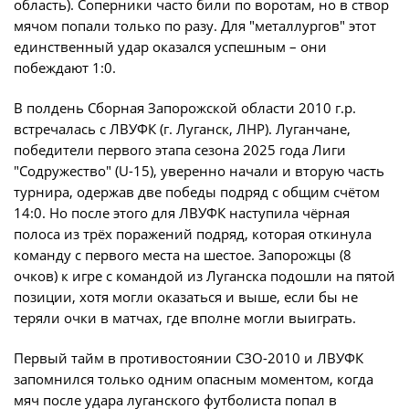
Календарь и результаты матчей
область). Соперники часто били по воротам, но в створ
мячом попали только по разу. Для "металлургов" этот
Турнирная таблица
единственный удар оказался успешным – они
Статистика
побеждают 1:0.
Команды
В полдень Сборная Запорожской области 2010 г.р.
Игроки
встречалась с ЛВУФК (г. Луганск, ЛНР). Луганчане,
победители первого этапа сезона 2025 года Лиги
Дисквалификации
"Содружество" (U-15), уверенно начали и вторую часть
О турнире
турнира, одержав две победы подряд с общим счётом
14:0. Но после этого для ЛВУФК наступила чёрная
полоса из трёх поражений подряд, которая откинула
Архив турниров
команду с первого места на шестое. Запорожцы (8
Регламентирующие документы
очков) к игре с командой из Луганска подошли на пятой
позиции, хотя могли оказаться и выше, если бы не
теряли очки в матчах, где вполне могли выиграть.
Первый тайм в противостоянии СЗО-2010 и ЛВУФК
запомнился только одним опасным моментом, когда
мяч после удара луганского футболиста попал в