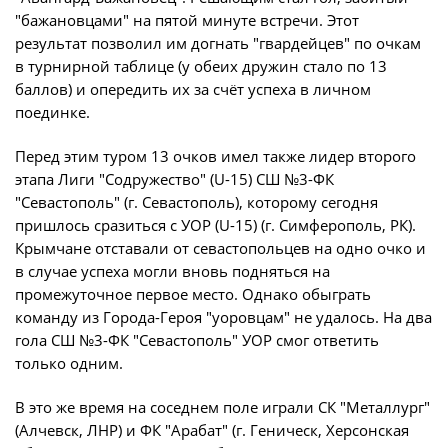
"бажановцами" на пятой минуте встречи. Этот
Турнир Объединенного чемпионата по
результат позволил им догнать "гвардейцев" по очкам
футболу "Содружество" среди юношей
в турнирной таблице (у обеих дружин стало по 13
2009-2010 годов рождения (U-17)
баллов) и опередить их за счёт успеха в личном
Календарь и результаты матчей
поединке.
Турнирная таблица
Перед этим туром 13 очков имел также лидер второго
Статистика
этапа Лиги "Содружество" (U-15) СШ №3-ФК
"Севастополь" (г. Севастополь), которому сегодня
Команды
пришлось сразиться с УОР (U-15) (г. Симферополь, РК).
Игроки
Крымчане отставали от севастопольцев на одно очко и
в случае успеха могли вновь подняться на
Дисквалификации
промежуточное первое место. Однако обыграть
О турнире
команду из Города-Героя "уоровцам" не удалось. На два
гола СШ №3-ФК "Севастополь" УОР смог ответить
только одним.
Турнир Объединенного Чемпионата по
футболу "Содружество" среди юношей
В это же время на соседнем поле играли СК "Металлург"
2011-2012 годов рождения (U-15)
(Алчевск, ЛНР) и ФК "Арабат" (г. Геническ, Херсонская