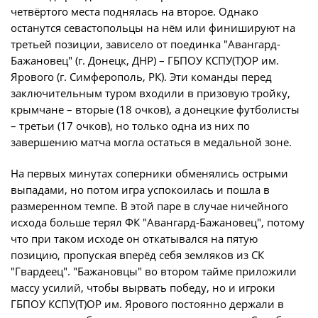
четвёртого места поднялась на второе. Однако
Турнир Объединенного чемпионата по
останутся севастопольцы на нём или финишируют на
футболу "Содружество" среди юношей
третьей позиции, зависело от поединка "Авангард-
2009-2010 годов рождения (U-17)
Бажановец" (г. Донецк, ДНР) – ГБПОУ КСПУ(Т)ОР им.
Ярового (г. Симферополь, РК). Эти команды перед
Календарь и результаты матчей
заключительным туром входили в призовую тройку,
Турнирная таблица
крымчане – вторые (18 очков), а донецкие футболисты
Статистика
– третьи (17 очков), но только одна из них по
завершению матча могла остаться в медальной зоне.
Команды
На первых минутах соперники обменялись острыми
Игроки
выпадами, но потом игра успокоилась и пошла в
Дисквалификации
размеренном темпе. В этой паре в случае ничейного
О турнире
исхода больше терял ФК "Авангард-Бажановец", потому
что при таком исходе он откатывался на пятую
позицию, пропуская вперёд себя земляков из СК
Турнир Объединенного Чемпионата по
"Гвардеец". "Бажановцы" во втором тайме приложили
футболу "Содружество" среди юношей
массу усилий, чтобы вырвать победу, но и игроки
2011-2012 годов рождения (U-15)
ГБПОУ КСПУ(Т)ОР им. Ярового постоянно держали в