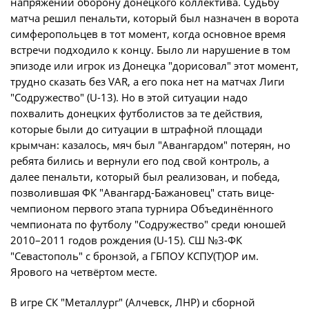
Календарь и результаты матчей
напряжении оборону донецкого коллектива. Судьбу
матча решил пенальти, который был назначен в ворота
Турнирная таблица
симферопольцев в тот момент, когда основное время
Статистика
встречи подходило к концу. Было ли нарушение в том
эпизоде или игрок из Донецка "дорисовал" этот момент,
Команды
трудно сказать без VAR, а его пока нет на матчах Лиги
Игроки
"Содружество" (U-13). Но в этой ситуации надо
похвалить донецких футболистов за те действия,
Дисквалификации
которые были до ситуации в штрафной площади
О турнире
крымчан: казалось, мяч был "Авангардом" потерян, но
ребята бились и вернули его под свой контроль, а
далее пенальти, который был реализован, и победа,
Архив турниров
позволившая ФК "Авангард-Бажановец" стать вице-
Регламентирующие документы
чемпионом первого этапа турнира Объединённого
чемпионата по футболу "Содружество" среди юношей
2010–2011 годов рождения (U-15). СШ №3-ФК
"Севастополь" с бронзой, а ГБПОУ КСПУ(Т)ОР им.
Ярового на четвёртом месте.
В игре СК "Металлург" (Алчевск, ЛНР) и сборной