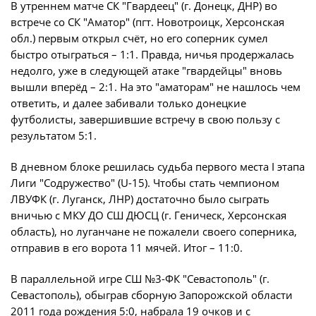
Юрист
В утреннем матче СК "Гвардеец" (г. Донецк, ДНР) во
встрече со СК "Аматор" (пгт. Новотроицк, Херсонская
Новости
Бухгалтерия
обл.) первым открыл счёт, но его соперник сумел
О турнире
Служба безопасности
быстро отыграться – 1:1. Правда, ничья продержалась
недолго, уже в следующей атаке "гвардейцы" вновь
Пресс-служба
вышли вперёд – 2:1. На это "аматорам" не нашлось чем
Кубок Объединенного Чемпионата по
Отдел информационных технологий
ответить, и далее забивали только донецкие
футболу "Содружество"
футболисты, завершившие встречу в свою пользу с
Календарь и результаты матчей
результатом 5:1.
Комитеты
Турнирные таблицы
В дневном блоке решилась судьба первого места I этапа
Спортивный комитет
Статистика
Лиги "Содружество" (U-15). Чтобы стать чемпионом
Инспекторско-судейский комитет
ЛВУФК (г. Луганск, ЛНР) достаточно было сыграть
Команды
вничью с МКУ ДО СШ ДЮСЦ (г. Геническ, Херсонская
Контрольно-дисциплинарный комитет
Игроки
область), но луганчане не пожалели своего соперника,
отправив в его ворота 11 мячей. Итог – 11:0.
Дисквалификации
Документы
Новости
В параллельной игре СШ №3-ФК "Севастополь" (г.
Учредительные документы
Севастополь), обыграв сборную Запорожской области
О турнире
Регламентирующие документы
2011 года рождения 5:0, набрала 19 очков и с