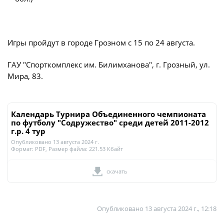
Турнир Объединенного чемпионата по
футболу "Содружество" среди юношей
2009-2010 годов рождения (U-17)
Игры пройдут в городе Грозном с 15 по 24 августа.
Календарь и результаты матчей
ГАУ "Спорткомплекс им. Билимханова", г. Грозный, ул.
Турнирная таблица
Мира, 83.
Статистика
Команды
Календарь Турнира Объединенного чемпионата
Игроки
по футболу "Содружество" среди детей 2011-2012
г.р. 4 тур
Дисквалификации
Опубликовано 13 августа 2024 г.
Формат:
PDF
, Размер файла:
221.53 Кбайт
О турнире
скачать
Турнир Объединенного Чемпионата по
футболу "Содружество" среди юношей
2011-2012 годов рождения (U-15)
Опубликовано
13 августа 2024 г., 12:18