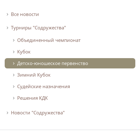
Календарь и результаты матчей
Турнирная таблица
Все новости
Статистика
Турниры "Содружества"
Команды
Объединенный чемпионат
Игроки
Кубок
Дисквалификации
Детско-юношеское первенство
О турнире
Зимний Кубок
Архив турниров
Судейские назначения
Регламентирующие документы
Решения КДК
Новости "Содружества"