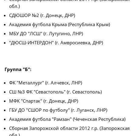
Юрист
обл.)
Новости
Бухгалтерия
СДЮШОР №2 (г. Донецк, ДНР)
О турнире
Служба безопасности
Академия футбола Крыма (Республика Крым)
Пресс-служба
МБУ ДО "ЛСШ" (г. Лутугино, ЛНР)
Кубок Объединенного Чемпионата по
"ДЮСШ-ИНТЕРДОН" (г. Амвросиевка, ДНР)
Отдел информационных технологий
футболу "Содружество"
Календарь и результаты матчей
Комитеты
Турнирные таблицы
Группа "Б":
Спортивный комитет
Статистика
ФК "Металлург" (г. Алчевск, ЛНР)
Инспекторско-судейский комитет
Команды
СШ №3 ФК "Севастополь" (г. Севастополь)
Контрольно-дисциплинарный комитет
Игроки
МФК "Спартак" (г. Донецк, ДНР)
Дисквалификации
ГБУ ДО "СШОР по футболу" (г. Луганск, ЛНР)
Документы
Новости
Академия футбола "Рамзан" (Чеченская Республика)
Учредительные документы
О турнире
Сборная Запорожской области 2012 г.р. (Запорожская
Регламентирующие документы
обл.)