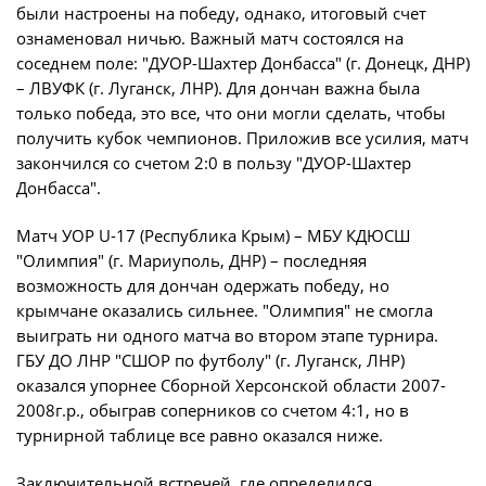
Юрист
были настроены на победу, однако, итоговый счет
Новости
ознаменовал ничью. Важный матч состоялся на
Бухгалтерия
соседнем поле: "ДУОР-Шахтер Донбасса" (г. Донецк, ДНР)
О турнире
Служба безопасности
– ЛВУФК (г. Луганск, ЛНР). Для дончан важна была
только победа, это все, что они могли сделать, чтобы
Пресс-служба
получить кубок чемпионов. Приложив все усилия, матч
Кубок Объединенного Чемпионата по
Отдел информационных технологий
футболу "Содружество"
закончился со счетом 2:0 в пользу "ДУОР-Шахтер
Донбасса".
Календарь и результаты матчей
Комитеты
Турнирные таблицы
Матч УОР U-17 (Республика Крым) – МБУ КДЮСШ
Спортивный комитет
"Олимпия" (г. Мариуполь, ДНР) – последняя
Статистика
возможность для дончан одержать победу, но
Инспекторско-судейский комитет
Команды
крымчане оказались сильнее. "Олимпия" не смогла
Контрольно-дисциплинарный комитет
выиграть ни одного матча во втором этапе турнира.
Игроки
ГБУ ДО ЛНР "СШОР по футболу" (г. Луганск, ЛНР)
Дисквалификации
оказался упорнее Сборной Херсонской области 2007-
Документы
2008г.р., обыграв соперников со счетом 4:1, но в
Новости
турнирной таблице все равно оказался ниже.
Учредительные документы
О турнире
Регламентирующие документы
Заключительной встречей, где определился