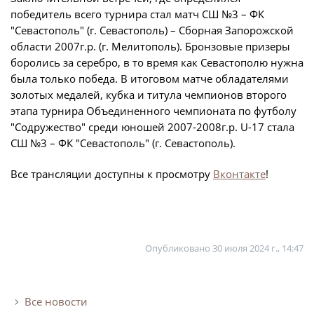
победитель всего турнира стал матч СШ №3 – ФК
Турнир Объединенного чемпионата по
"Севастополь" (г. Севастополь) – Сборная Запорожской
футболу "Содружество" среди юношей
области 2007г.р. (г. Мелитополь). Бронзовые призеры
2009-2010 годов рождения (U-17)
боролись за серебро, в то время как Севастополю нужна
Календарь и результаты матчей
была только победа. В итоговом матче обладателями
золотых медалей, кубка и титула чемпионов второго
Турнирная таблица
этапа турнира Объединенного чемпионата по футболу
Статистика
"Содружество" среди юношей 2007-2008г.р. U-17 стала
СШ №3 – ФК "Севастополь" (г. Севастополь).
Команды
Игроки
Все трансляции доступны к просмотру
Вконтакте
!
Дисквалификации
О турнире
Опубликовано
30 июля 2024 г., 14:47
Турнир Объединенного Чемпионата по
футболу "Содружество" среди юношей
2011-2012 годов рождения (U-15)
Все новости