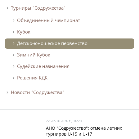
Календарь и результаты матчей
Турниры "Содружества"
Турнирная таблица
Объединенный чемпионат
Статистика
Кубок
Команды
Игроки
Детско-юношеское первенство
Дисквалификации
Зимний Кубок
О турнире
Судейские назначения
Решения КДК
Архив турниров
Новости "Содружества"
Регламентирующие документы
22 июня 2026 г., 16:20
АНО "Содружество": отмена летних
турниров U-15 и U-17