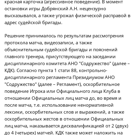
красная карточка (агрессивное поведение). В момент
О турнире
остановки игры Добрянский А.Н. нецензурно
высказывался, а также угрожал физической расправой в
адрес судейской бригады.
Турнир Объединенного Чемпионата по
футболу "Содружество" среди юношей
Решение принималось по результатам рассмотрения
2011-2012 годов рождения (U-15)
протокола матча, видеозаписи, а также
объяснительным судейской бригады и пояснений
Календарь и результаты матчей
главного тренера, присутствующего на заседании
дисциплинарного комитета АНО "Содружество" (далее –
Турнирная таблица
КДК). Согласно пункта 1 стати 88, контрольно-
Статистика
дисциплинарного регламента Президиумом АНО
"Содружество" (далее – Регламент), оскорбительное
Команды
поведение Игрока или Официального лица Клуба в
отношении Официальных лиц матча до, во время и
Игроки
после матча, т.е. использование ненормативной
лексики, оскорбительных слов и выражений, а также
Дисквалификации
оскорбительных жестов в отношении Официальных
О турнире
лиц матча, наказывается дисквалификацией от 2 (двух)
до 4 (четырех) матчей. КДК также может наложить на