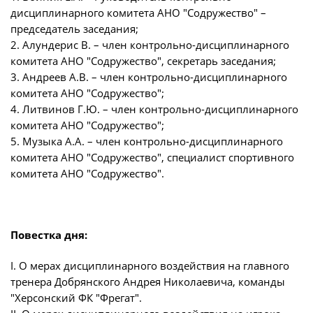
Игроки
дисциплинарного комитета АНО "Содружество" –
Юрист
председатель заседания;
Дисквалификации
2. Алундерис В. – член контрольно-дисциплинарного
Бухгалтерия
Новости
комитета АНО "Содружество", секретарь заседания;
Служба безопасности
3. Андреев А.В. – член контрольно-дисциплинарного
О турнире
комитета АНО "Содружество";
Пресс-служба
4. Литвинов Г.Ю. – член контрольно-дисциплинарного
комитета АНО "Содружество";
Отдел информационных технологий
Кубок Объединенного Чемпионата по
5. Музыка А.А. – член контрольно-дисциплинарного
футболу "Содружество"
комитета АНО "Содружество", специалист спортивного
комитета АНО "Содружество".
Календарь и результаты матчей
Комитеты
Турнирные таблицы
Спортивный комитет
Статистика
Повестка дня:
Инспекторско-судейский комитет
Команды
Контрольно-дисциплинарный комитет
I. О мерах дисциплинарного воздействия на главного
тренера Добрянского Андрея Николаевича, команды
Игроки
"Херсонский ФК "Фрегат".
Документы