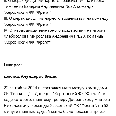
II. О мерах дисциплинарного воздействия на игрока
Дисквалификации
Тимченко Валерия Андреевича No22, команды
Учредительные документы
Новости
"Херсонский ФК "Фрегат".
III. О мерах дисциплинарного воздействия на команду
Регламентирующие документы
О турнире
"Херсонский ФК "Фрегат".
IV. О мерах дисциплинарного воздействия на игрока
Хлебосолова Мирослава Андреевича №20, команды
Турнир Объединенного чемпионата по
"Херсонский ФК "Фрегат".
футболу "Содружество" среди юношей
2009-2010 годов рождения (U-17)
Календарь и результаты матчей
I вопрос:
Турнирная таблица
Доклад. Алундерис Видас
Статистика
22 сентября 2024 г., состоялся матч между командами
Команды
СК "Гвардеец" г. Донецк – "Херсонский ФК "Фрегат", в
ходе которого, главному тренеру Добрянскому Андрею
Игроки
Николаевичу, команды Херсонский ФК "Фрегат", на 58
минуте главным судьей матча было показана прямая
Дисквалификации