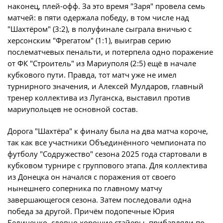
Юрист
наконец, плей-офф. За это время "Заря" провела семь
Новости
матчей: в пяти одержала победу, в том числе над
Бухгалтерия
"Шахтёром" (3:2), в полуфинале сыграла вничью с
О турнире
Служба безопасности
херсонским "Фрегатом" (1:1), выиграв серию
послематчевых пенальти, и потерпела одно поражение
Пресс-служба
от ФК "Строитель" из Мариуполя (2:5) ещё в начале
Кубок Объединенного Чемпионата по
Отдел информационных технологий
футболу "Содружество"
кубкового пути. Правда, тот матч уже не имел
турнирного значения, и Алексей Мулдаров, главный
Календарь и результаты матчей
тренер коллектива из Луганска, выставил против
Комитеты
Турнирные таблицы
мариупольцев не основной состав.
Спортивный комитет
Статистика
Дорога "Шахтёра" к финалу была на два матча короче,
Инспекторско-судейский комитет
Команды
так как все участники Объединённого чемпионата по
Контрольно-дисциплинарный комитет
футболу "Содружество" сезона 2025 года стартовали в
Игроки
кубковом турнире с группового этапа. Для коллектива
Дисквалификации
из Донецка он начался с поражения от своего
Документы
нынешнего соперника по главному матчу
Новости
завершающегося сезона. Затем последовали одна
Учредительные документы
О турнире
победа за другой. Причём подопечные Юрия
Регламентирующие документы
Беличенко, словно хорошие стайеры, прибавляли по