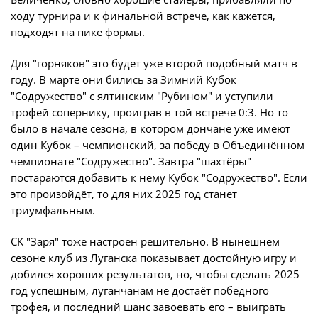
ходу турнира и к финальной встрече, как кажется,
Турнир Объединенного чемпионата по
подходят на пике формы.
футболу "Содружество" среди юношей
2009-2010 годов рождения (U-17)
Для "горняков" это будет уже второй подобный матч в
Календарь и результаты матчей
году. В марте они бились за Зимний Кубок
"Содружество" с ялтинским "Рубином" и уступили
Турнирная таблица
трофей сопернику, проиграв в той встрече 0:3. Но то
Статистика
было в начале сезона, в котором дончане уже имеют
один Кубок – чемпионский, за победу в Объединённом
Команды
чемпионате "Содружество". Завтра "шахтёры"
Игроки
постараются добавить к нему Кубок "Содружество". Если
это произойдёт, то для них 2025 год станет
Дисквалификации
триумфальным.
О турнире
СК "Заря" тоже настроен решительно. В нынешнем
сезоне клуб из Луганска показывает достойную игру и
Турнир Объединенного Чемпионата по
добился хороших результатов, но, чтобы сделать 2025
футболу "Содружество" среди юношей
год успешным, луганчанам не достаёт победного
2011-2012 годов рождения (U-15)
трофея, и последний шанс завоевать его – выиграть