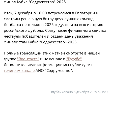
Календарь и результаты матчей
финал Кубка "Содружество"-2025.
Турнирная таблица
Итак, 7 декабря в 16:00 встречаемся в Евпатории и
Статистика
смотрим решающую битву двух лучших команд
Донбасса не только в 2025 году, но и за всю историю
Команды
российского футбола. Сразу после финального свистка
Игроки
чествуем победителей и отдаём дань уважения
финалистам Кубка "Содружество"-2025.
Дисквалификации
О турнире
Прямые трансляции этих матчей смотрите в нашей
группе
"Вконтакте"
и на канале в
"Рутубе"
.
Дополнительную информацию мы публикуем в
Архив турниров
телеграм-канале
АНО "Содружество".
Регламентирующие документы
Опубликовано
6 декабря 2025 г., 15:00