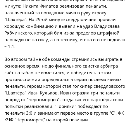
минуте: Никита Филатов реализовал пенальти,
Турнир Объединенного чемпионата по
назначенный за попадание мяча в руку игроку
футболу "Содружество" среди юношей
"Шахтёра". На 29-ой минуте свердловчане провели
2009-2010 годов рождения (U-17)
хорошую комбинацию и вывели на удар Владислава
Календарь и результаты матчей
Рябчинского, который бил из-за пределов штрафной
площади не на силу, а на технику, и она его не подвела
Турнирная таблица
– 1:1.
Статистика
Во втором тайме обе команды стремились выиграть в
Команды
основное время, но до финального свистка арбитра
Игроки
счёт на табло не изменился, и победитель в этом
противостоянии определился в серии послематчевых
Дисквалификации
пенальти, героем которой стал голкипер свердловского
О турнире
"Шахтёра" Иван Кульков. Иван отразил три пенальти
подряд от "черноморцев", тогда как его партнёры свои
попытки реализовали. "Горняки" побеждают по
Турнир Объединенного Чемпионата по
пенальти 3:0 и занимают первое место в группе "С". ФК
футболу "Содружество" среди юношей
КЧФ "Черноморец" на второй позиции.
2011-2012 годов рождения (U-15)