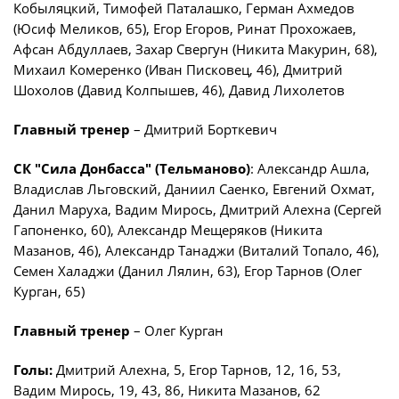
Кобыляцкий, Тимофей Паталашко, Герман Ахмедов
(Юсиф Меликов, 65), Егор Егоров, Ринат Прохожаев,
Афсан Абдуллаев, Захар Свергун (Никита Макурин, 68),
Михаил Комеренко (Иван Писковец, 46), Дмитрий
Шохолов (Давид Колпышев, 46), Давид Лихолетов
Главный тренер
– Дмитрий Борткевич
СК "Сила Донбасса" (Тельманово)
: Александр Ашла,
Владислав Льговский, Даниил Саенко, Евгений Охмат,
Данил Маруха, Вадим Мирось, Дмитрий Алехна (Сергей
Гапоненко, 60), Александр Мещеряков (Никита
Мазанов, 46), Александр Танаджи (Виталий Топало, 46),
Семен Халаджи (Данил Лялин, 63), Егор Тарнов (Олег
Курган, 65)
Главный тренер
– Олег Курган
Голы:
Дмитрий Алехна, 5, Егор Тарнов, 12, 16, 53,
Вадим Мирось, 19, 43, 86, Никита Мазанов, 62