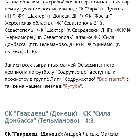
Календарь и результаты матчей
Таким образом, в жеребьёвке четвертьфинальных пар
примут участие восемь команд: СК "Заря" (г. Луганск,
Турнирная таблица
ЛНР), ФК "Шахтёр" (г. Донецк, ДНР), ФК "Фрегат"
Статистика
(Херсонская область), ФК "Севастополь-2" (г.
Севастополь), ФК "Шахтёр" (г. Свердловск, ЛНР), ФК КЧФ
Команды
"Черноморец" (г. Севастополь), а также ФК "Сила
Игроки
Донбасса" (пгт. Тельманово, ДНР) и ФК "Динамо" (г.
Луганск, ЛНР).
Дисквалификации
О турнире
Записи всех сыгранных матчей Объединённого
чемпиона по футболу "Содружество" доступны к
просмотру в группе Лиги "Содружество"
"Вконтакте"
, а
Архив турниров
также на нашем канале в
"Рутубе"
.
Регламентирующие документы
СК "Гвардеец" (Донецк) – СК "Сила
Донбасса" (Тельманово) – 0:8
СК "Гвардеец" (Донецк)
: Андрей Лысых, Максим