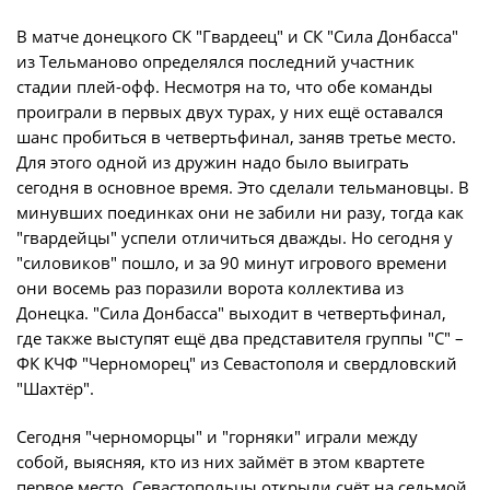
Юрист
Новости
В матче донецкого СК "Гвардеец" и СК "Сила Донбасса"
Бухгалтерия
из Тельманово определялся последний участник
О турнире
Служба безопасности
стадии плей-офф. Несмотря на то, что обе команды
проиграли в первых двух турах, у них ещё оставался
Пресс-служба
шанс пробиться в четвертьфинал, заняв третье место.
Кубок Объединенного Чемпионата по
Отдел информационных технологий
Для этого одной из дружин надо было выиграть
футболу "Содружество"
сегодня в основное время. Это сделали тельмановцы. В
Календарь и результаты матчей
минувших поединках они не забили ни разу, тогда как
Комитеты
Турнирные таблицы
"гвардейцы" успели отличиться дважды. Но сегодня у
Спортивный комитет
"силовиков" пошло, и за 90 минут игрового времени
Статистика
они восемь раз поразили ворота коллектива из
Инспекторско-судейский комитет
Команды
Донецка. "Сила Донбасса" выходит в четвертьфинал,
Контрольно-дисциплинарный комитет
где также выступят ещё два представителя группы "С" –
Игроки
ФК КЧФ "Черноморец" из Севастополя и свердловский
Дисквалификации
"Шахтёр".
Документы
Новости
Сегодня "черноморцы" и "горняки" играли между
Учредительные документы
О турнире
собой, выясняя, кто из них займёт в этом квартете
Регламентирующие документы
первое место. Севастопольцы открыли счёт на седьмой