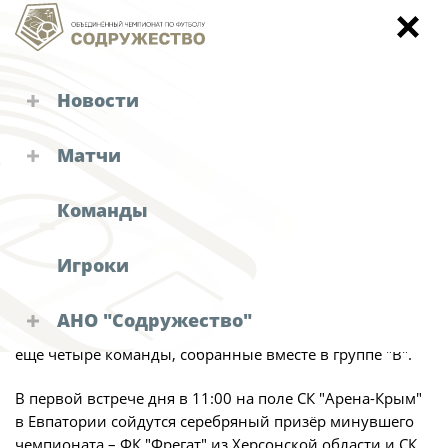
Новости
Кубок
Турниры "Содружества"
Матчи
Группа "Б" вступает в борьбу:
Объединенный чемпионат
Календарь и результаты матчей
матчи Кубка "Содружество" 2
Команды
Кубок
Объединенный чемпионат по футболу
ноября
"Содружество"
Детско-юношеское первенство
Игроки
Календарь и результаты матчей
Зимний Кубок
Фото:
АНО "Содружество"
АНО "Содружество"
2-го ноября в борьбу за Кубок "Содружество" вступят
Турнирная таблица
Судейские назначения
ещё четыре команды, собранные вместе в группе "В".
Руководство АНО "Содружество"
Статистика
Решения КДК
Аппарат
В первой встрече дня в 11:00 на поле СК "Арена-Крым"
Команды
в Евпатории сойдутся серебряный призёр минувшего
Офис-менеджер
чемпионата – ФК "Фрегат" из Херсонской области и СК
Новости "Содружества"