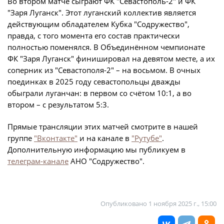
Во втором матче сыграют ФК "Севастополь-2" и ФК
Дисквалификации
"Заря Луганск". Этот луганский коллектив является
Учредительные документы
Новости
действующим обладателем Кубка "Содружество",
правда, с того момента его состав практически
Регламентирующие документы
О турнире
полностью поменялся. В Объединённом чемпионате
ФК "Заря Луганск" финишировал на девятом месте, а их
соперник из "Севастополя-2" – на восьмом. В очных
Турнир Объединенного чемпионата по
поединках в 2025 году севастопольцы дважды
футболу "Содружество" среди юношей
обыграли луганчан: в первом со счётом 10:1, а во
2009-2010 годов рождения (U-17)
втором – с результатом 5:3.
Календарь и результаты матчей
Прямые трансляции этих матчей смотрите в нашей
Турнирная таблица
группе
"Вконтакте"
и на канале в
"Рутубе"
.
Дополнительную информацию мы публикуем в
Статистика
телеграм-канале
АНО "Содружество".
Команды
Игроки
Опубликовано
1 ноября 2025 г., 15:00
Дисквалификации