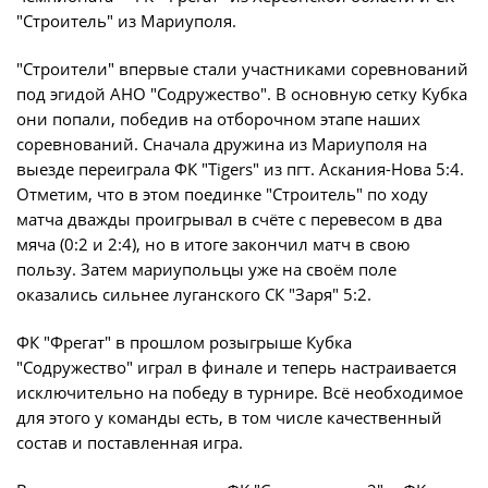
Игроки
"Строитель" из Мариуполя.
Юрист
Дисквалификации
"Строители" впервые стали участниками соревнований
Бухгалтерия
Новости
под эгидой АНО "Содружество". В основную сетку Кубка
Служба безопасности
они попали, победив на отборочном этапе наших
О турнире
соревнований. Сначала дружина из Мариуполя на
Пресс-служба
выезде переиграла ФК "Tigers" из пгт. Аскания-Нова 5:4.
Отметим, что в этом поединке "Строитель" по ходу
Отдел информационных технологий
Кубок Объединенного Чемпионата по
матча дважды проигрывал в счёте с перевесом в два
футболу "Содружество"
мяча (0:2 и 2:4), но в итоге закончил матч в свою
пользу. Затем мариупольцы уже на своём поле
Календарь и результаты матчей
Комитеты
оказались сильнее луганского СК "Заря" 5:2.
Турнирные таблицы
Спортивный комитет
ФК "Фрегат" в прошлом розыгрыше Кубка
Статистика
Инспекторско-судейский комитет
"Содружество" играл в финале и теперь настраивается
исключительно на победу в турнире. Всё необходимое
Команды
Контрольно-дисциплинарный комитет
для этого у команды есть, в том числе качественный
состав и поставленная игра.
Игроки
Документы