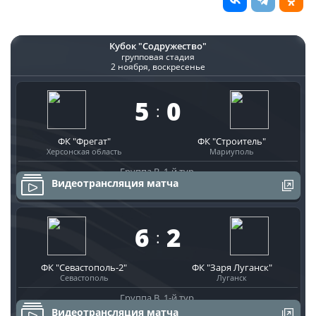
О турнире
Кубок "Содружество"
групповая стадия
Турнир Объединенного Чемпионата по
2 ноября, воскресенье
футболу "Содружество" среди юношей
2011-2012 годов рождения (U-15)
5
0
:
Календарь и результаты матчей
ФК "Фрегат"
ФК "Строитель"
Турнирная таблица
Херсонская область
Мариуполь
Группа B. 1-й тур.
Статистика
СК "Арена-Крым"
Видеотрансляция матча
(Евпатория)
Команды
6
2
Игроки
:
Дисквалификации
ФК "Севастополь-2"
ФК "Заря Луганск"
Севастополь
Луганск
О турнире
Группа B. 1-й тур.
СК "Арена-Крым"
Видеотрансляция матча