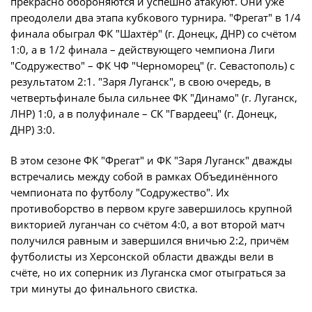
прекрасно обороняются и успешно атакуют. Они уже
преодолели два этапа кубкового турнира. "Фрегат" в 1/4
Турнир Объединенного чемпионата по
финала обыграл ФК "Шахтёр" (г. Донецк, ДНР) со счётом
футболу "Содружество" среди юношей
1:0, а в 1/2 финала – действующего чемпиона Лиги
2009-2010 годов рождения (U-17)
"Содружество" – ФК ЧФ "Черноморец" (г. Севастополь) с
Календарь и результаты матчей
результатом 2:1. "Заря Луганск", в свою очередь, в
четвертьфинале была сильнее ФК "Динамо" (г. Луганск,
Турнирная таблица
ЛНР) 1:0, а в полуфинале – СК "Гвардеец" (г. Донецк,
Статистика
ДНР) 3:0.
Команды
В этом сезоне ФК "Фрегат" и ФК "Заря Луганск" дважды
Игроки
встречались между собой в рамках Объединённого
чемпионата по футболу "Содружество". Их
Дисквалификации
противоборство в первом круге завершилось крупной
О турнире
викторией луганчан со счётом 4:0, а вот второй матч
получился равным и завершился вничью 2:2, причём
футболисты из Херсонской области дважды вели в
Турнир Объединенного Чемпионата по
счёте, но их соперник из Луганска смог отыграться за
футболу "Содружество" среди юношей
три минуты до финального свистка.
2011-2012 годов рождения (U-15)