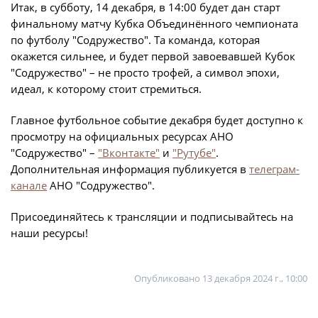
Календарь и результаты матчей
Итак, в субботу, 14 декабря, в 14:00 будет дан старт
финальному матчу Кубка Объединённого чемпионата
Турнирная таблица
по футболу "Содружество". Та команда, которая
Статистика
окажется сильнее, и будет первой завоевавшей Кубок
"Содружество" – не просто трофей, а символ эпохи,
Команды
идеал, к которому стоит стремиться.
Игроки
Главное футбольное событие декабря будет доступно к
Дисквалификации
просмотру на официальных ресурсах АНО
О турнире
"Содружество" –
"Вконтакте"
и
"Рутубе"
.
Дополнительная информация публикуется в
телеграм-
канале
АНО "Содружество".
Архив турниров
Регламентирующие документы
Присоединяйтесь к трансляции и подписывайтесь на
наши ресурсы!
Опубликовано
13 декабря 2024 г., 10:00