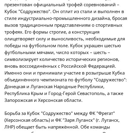
Юрист
презентован официальный трофей соревнований –
Новости
Кубок "Содружество". Он отлит из стали и выполнен в
Бухгалтерия
стиле индустриально-промышленного дизайна, бросая
О турнире
Служба безопасности
вызов традиционным представлениям о спортивных
трофеях. Его формы строгие, а конструкция
Пресс-служба
Кубок Объединенного Чемпионата по
олицетворяет силу и выносливость, необходимые для
Отдел информационных технологий
футболу "Содружество"
победы на футбольном поле. Кубок украшен шестью
футбольными мячами, число которых – шесть –
Календарь и результаты матчей
символизирует количество исторических регионов,
Комитеты
Турнирные таблицы
вновь воссоединённых с Российской Федерацией.
Спортивный комитет
Именно они и принимали участие в розыгрыше Кубка
Статистика
объединённого чемпионата по футболу "Содружество":
Инспекторско-судейский комитет
Команды
Донецкая и Луганская Народные Республики,
Контрольно-дисциплинарный комитет
Республика Крым и Город-Герой Севастополь, а также
Игроки
Запорожская и Херсонская области.
Дисквалификации
Документы
Борьба за Кубок "Содружество" между ФК "Фрегат"
Новости
Учредительные документы
(Херсонская область) и ФК "Заря Луганск" (г. Луганск,
О турнире
ЛНР) обещает быть напряжённой. Обе команды
Регламентирующие документы