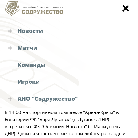
Новости
Чемпионат
Турниры "Содружества"
Матчи
Объединенный чемпионат
Старт 10 игровой недели 28 мая
Календарь и результаты матчей
Кубок
Команды
Объединенный чемпионат по футболу
Детско-юношеское первенство
"Содружество"
28 мая 2024 года начнётся одна из последних игровых
Игроки
Зимний Кубок
недель первого круга Объединённого чемпионата по
Календарь и результаты матчей
футболу "Содружество"! Заключительными матчи
Судейские назначения
Турнирная таблица
АНО "Содружество"
станут для всех четырёх команд завтрашнего дня.
Решения КДК
Статистика
Руководство АНО "Содружество"
В 14:00 на спортивном комплексе "Арена-Крым" в
Команды
Евпатории ФК "Заря Луганск" (г. Луганск, ЛНР)
Аппарат
Новости "Содружества"
встретится с ФК "Олимпия-Новатор" (г. Мариуполь,
Игроки
Офис-менеджер
ДНР). Добиться третьего места при любом раскладе у
Дисквалификации