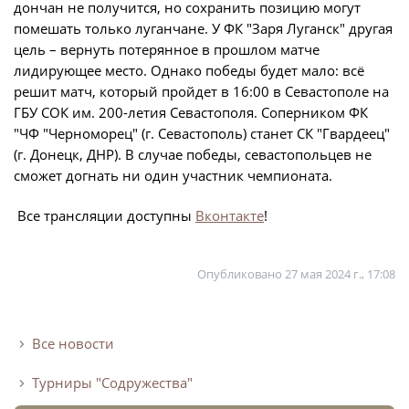
Юрист
дончан не получится, но сохранить позицию могут
помешать только луганчане. У ФК "Заря Луганск" другая
Новости
Бухгалтерия
цель – вернуть потерянное в прошлом матче
О турнире
Служба безопасности
лидирующее место. Однако победы будет мало: всё
решит матч, который пройдет в 16:00 в Севастополе на
Пресс-служба
ГБУ СОК им. 200-летия Севастополя. Соперником ФК
Кубок Объединенного Чемпионата по
Отдел информационных технологий
"ЧФ "Черноморец" (г. Севастополь) станет СК "Гвардеец"
футболу "Содружество"
(г. Донецк, ДНР). В случае победы, севастопольцев не
Календарь и результаты матчей
сможет догнать ни один участник чемпионата.
Комитеты
Турнирные таблицы
Все трансляции доступны
Вконтакте
!
Спортивный комитет
Статистика
Инспекторско-судейский комитет
Команды
Опубликовано
27 мая 2024 г., 17:08
Контрольно-дисциплинарный комитет
Игроки
Дисквалификации
Документы
Все новости
Новости
Учредительные документы
Турниры "Содружества"
О турнире
Регламентирующие документы