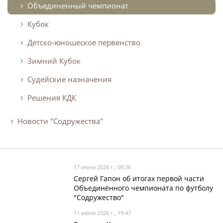
Объединенный чемпионат
Турнир Объединенного чемпионата по
Кубок
футболу "Содружество" среди юношей
2009-2010 годов рождения (U-17)
Детско-юношеское первенство
Календарь и результаты матчей
Зимний Кубок
Турнирная таблица
Судейские назначения
Статистика
Решения КДК
Команды
Новости "Содружества"
Игроки
Дисквалификации
О турнире
17 июня 2026 г., 09:36
Сергей Гапон об итогах первой части
Турнир Объединенного Чемпионата по
Объединённого чемпионата по футболу
футболу "Содружество" среди юношей
"Содружество"
2011-2012 годов рождения (U-15)
11 июня 2026 г., 19:47