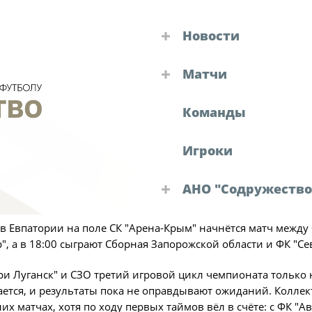
Новости
Турниры "Содружест
Заря Луганск" и Сборная Запорожской
Матчи
Объединенный 
Календарь и резул
Кубок
Команды
Объединенный чем
Детско-юношеск
"Содружество"
Игроки
Зимний Кубок
НО "Содружество"
Календарь и ре
Судейские назн
2026 года пройдут два увлекательных матча девятой игро
Турнирная табл
АНО "Содружество
олу "Содружество".
Решения КДК
Статистика
Руководство АНО "Со
 в Евпатории на поле СК "Арена-Крым" начнётся матч между
Команды
Аппарат
", а в 18:00 сыграют Сборная Запорожской области и ФК "Се
Новости "Содружеств
Игроки
Офис-менеджер
ри Луганск" и СЗО третий игровой цикл чемпионата только 
Дисквалификац
Юрист
ется, и результаты пока не оправдывают ожиданий. Коллект
Новости
их матчах, хотя по ходу первых таймов вёл в счёте: с ФК "Ава
Бухгалтерия