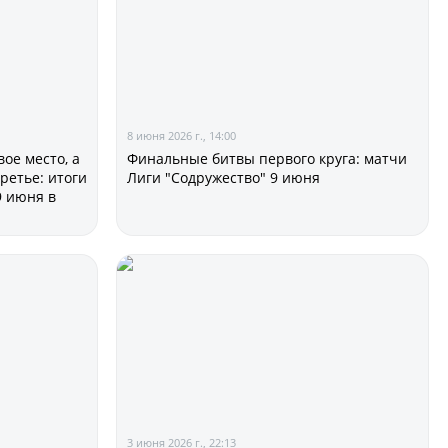
ии
8 июня 2026 г., 14:00
ое место, а
Финальные битвы первого круга: матчи
ретье: итоги
Лиги "Содружество" 9 июня
9 июня в
 документы
3 июня 2026 г., 22:13