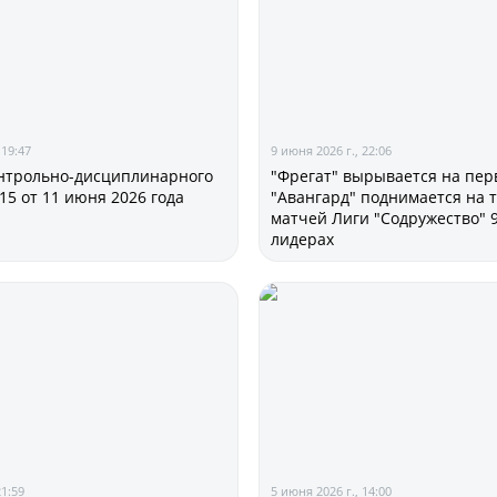
Статистика
Команды
Игроки
Дисквалификац
 19:47
9 июня 2026 г., 22:06
О турнире
нтрольно-дисциплинарного
"Фрегат" вырывается на перв
15 от 11 июня 2026 года
"Авангард" поднимается на т
матчей Лиги "Содружество" 
лидерах
Архив турниров
Регламентирующие
21:59
5 июня 2026 г., 14:00