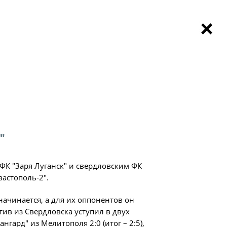
НОВОСТИ
МАТЧИ
КОМАНДЫ
ва"
 области вновь в игре: матчи Лиги
чемпионат
"Содружество" 28 мая
ьтаты матчей
Чемпионат
Турниры "Содружества"
Новости
пионат по футболу
ое первенство
зультаты матчей
ачения
вой недели Объединённого чемпионата
ица
"
дружество"
 ФК "Заря Луганск" и свердловским ФК
вастополь-2".
а"
начинается, а для их оппонентов он
ии
ив из Свердловска уступил в двух
нгард" из Мелитополя 2:0 (итог – 2:5),