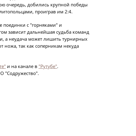
 свою очередь, добились крупной победы
ности
литопольцами, проиграв им 2:4.
го Чемпионата по футболу
е поединки с "горняками" и
ционных технологий
гом зависит дальнейшая судьба команд
ли, а неудача может лишить турнирных
зультаты матчей
от ножа, так как соперникам некуда
лицы
итет
те"
и на канале в
"Рутубе"
.
удейский комитет
О "Содружество".
сциплинарный комитет
ии
 документы
щие документы
ого чемпионата по футболу