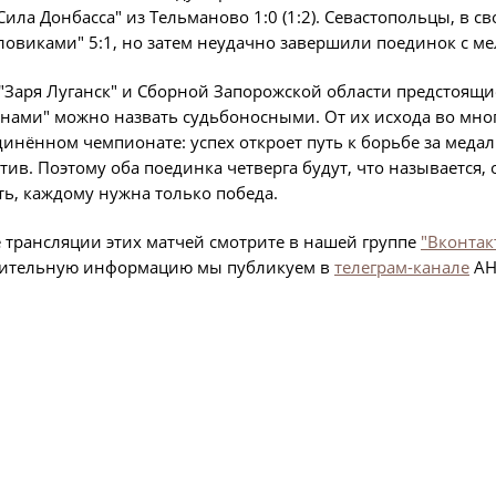
"Сила Донбасса" из Тельманово 1:0 (1:2). Севастопольцы, в
О турнире
Служба безопас
ловиками" 5:1, но затем неудачно завершили поединок с ме
Пресс-служба
Кубок Объединенно
"Заря Луганск" и Сборной Запорожской области предстоящи
Отдел информа
"Содружество"
нами" можно назвать судьбоносными. От их исхода во мно
инённом чемпионате: успех откроет путь к борьбе за меда
Календарь и ре
тив. Поэтому оба поединка четверга будут, что называется, 
Комитеты
Турнирные таб
ть, каждому нужна только победа.
Спортивный ком
Статистика
трансляции этих матчей смотрите в нашей группе
"Вконтак
Инспекторско-с
Команды
ительную информацию мы публикуем в
телеграм-канале
АН
Контрольно-ди
Игроки
Дисквалификац
Документы
Новости
Учредительные
О турнире
Регламентирую
Турнир Объединенн