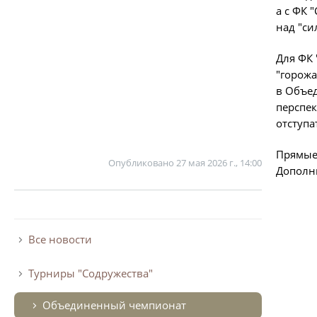
а с ФК 
над "си
Для ФК 
"горожа
в Объед
перспек
отступа
Прямые 
Опубликовано
27 мая 2026 г., 14:00
Дополн
Все новости
Турниры "Содружества"
Объединенный чемпионат