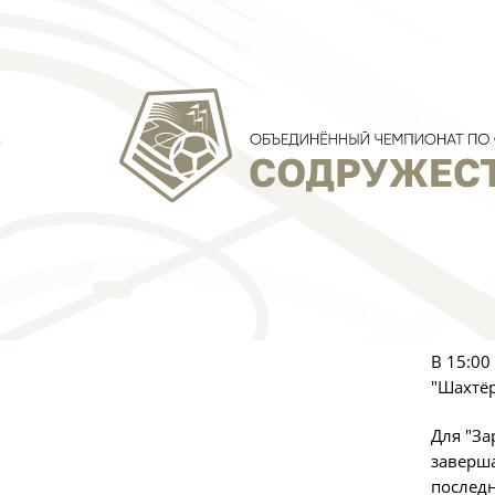
"
Фото:
А
28 мая 
по футб
В 15:00
"Шахтёр
Для "За
заверша
последн