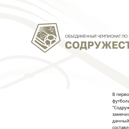
Фото:
А
10 мая 
"Содруж
В перво
футболи
"Содруж
заменил
данный 
составл