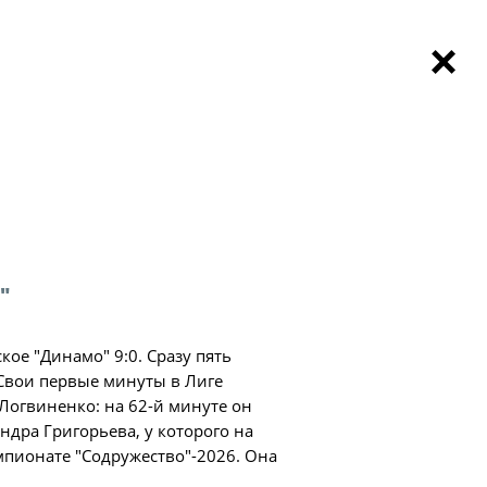
НОВОСТИ
МАТЧИ
КОМАНДЫ
ва"
чемпионат
и матчей Лиги "Содружество" 10 мая
ьтаты матчей
Чемпионат
Турниры "Содружества"
Новости
пионат по футболу
ое первенство
зультаты матчей
ачения
ого чемпионата по футболу
ица
"
дружество"
ое "Динамо" 9:0. Сразу пять
 Свои первые минуты в Лиге
а"
Логвиненко: на 62-й минуте он
ндра Григорьева, у которого на
ии
пионате "Содружество"-2026. Она