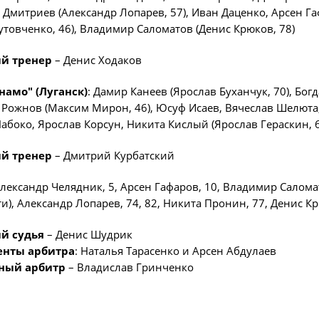
"Содружество" сре
Дмитриев (Александр Лопарев, 57), Иван Даценко, Арсен Гаф
рождения (U-17)
утовченко, 46), Владимир Саломатов (Денис Крюков, 78)
Календарь и ре
й тренер
– Денис Ходаков
Турнирная табл
Статистика
намо" (Луганск)
: Дамир Канеев (Ярослав Буханчук, 70), Бог
Рожнов (Максим Мирон, 46), Юсуф Исаев, Вячеслав Шелюта
Команды
абоко, Ярослав Корсун, Никита Кислый (Ярослав Гераскин, 
Игроки
й тренер
– Дмитрий Курбатский
Дисквалификац
лександр Челядник, 5, Арсен Гафаров, 10, Владимир Саломат
О турнире
и), Александр Лопарев, 74, 82, Никита Пронин, 77, Денис Кр
Турнир Объединенн
й судья
– Денис Шудрик
"Содружество" сре
енты арбитра
: Наталья Тарасенко и Арсен Абдулаев
рождения (U-15)
ный арбитр
– Владислав Гринченко
Календарь и ре
Турнирная табл