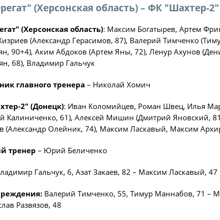
регат" (Херсонская область) – ФК "Шахтер-2" 
Статистика
Команды
егат" (Херсонская область)
: Максим Богатырев, Артем Фри
Хизриев (Александр Герасимов, 87), Валерий Тимченко (Тиму
Игроки
н, 90+4), Аким Абдоков (Артем Яны, 72), Ленур Ахунов (Ден
Дисквалификац
н, 68), Владимир Гальчук
О турнире
ик главного тренера
– Николай Хомич
хтер-2" (Донецк)
: Иван Коломийцев, Роман Швец, Илья Ма
Архив турниров
й Калиниченко, 61), Алексей Мишин (Дмитрий Яновский, 81
Регламентирующие
в (Александр Олейник, 74), Максим Ласкавый, Максим Арх
й тренер
– Юрий Беличенко
ладимир Гальчук, 6, Азат Закаев, 82 – Максим Ласкавый, 47
реждения:
Валерий Тимченко, 55, Тимур Маннабов, 71 – М
слав Развязов, 48