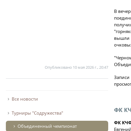
В вечер
поединк
получил
"горняк
вышли в
очковых
"Черном
Объеди
Опубликовано
10 мая 2026 г., 20:47
Записи 
просмот
Все новости
ФК КЧ
Турниры "Содружества"
ФК КЧФ
Объединенный чемпионат
Евгений