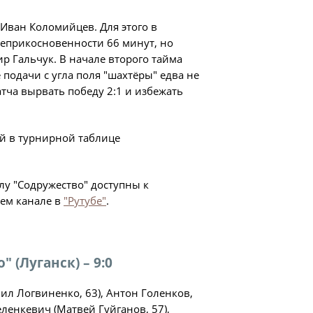
ности
 Иван Коломийцев. Для этого в
неприкосновенности 66 минут, но
го Чемпионата по футболу
 Гальчук. В начале второго тайма
ционных технологий
 подачи с угла поля "шахтёры" едва не
атча вырвать победу 2:1 и избежать
зультаты матчей
лицы
итет
ей в турнирной таблице
удейский комитет
сциплинарный комитет
у "Содружество" доступны к
шем канале в
"Рутубе"
.
ии
 документы
 (Луганск) – 9:0
щие документы
иил Логвиненко, 63), Антон Голенков,
ого чемпионата по футболу
ленкевич (Матвей Гуйганов, 57),