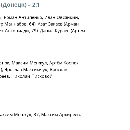
(Донецк) – 2:1
к, Роман Антипенко, Иван Овсянкин,
р Маннабов, 64), Азат Закаев (Арман
ис Антониади, 79), Данил Кураев (Артем
ии
ртюк, Максим Менжул, Артём Костюк
), Ярослав Максимчук, Ярослав
 документы
иреев, Николай Писковой
аксим Менжул, 37, Максим Архиреев,