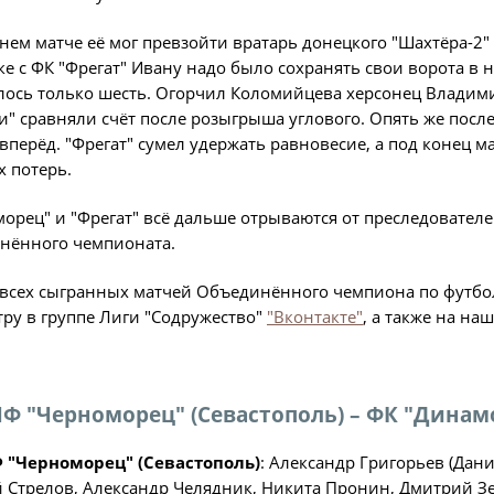
О турнире
Служба безопас
нем матче её мог превзойти вратарь донецкого "Шахтёра-2"
Пресс-служба
е с ФК "Фрегат" Ивану надо было сохранять свои ворота в 
Кубок Объединенно
ось только шесть. Огорчил Коломийцева херсонец Владимир
Отдел информа
"Содружество"
и" сравняли счёт после розыгрыша углового. Опять же после
перёд. "Фрегат" сумел удержать равновесие, а под конец м
Календарь и ре
 потерь.
Комитеты
Турнирные таб
Спортивный ком
орец" и "Фрегат" всё дальше отрываются от преследовател
Статистика
нённого чемпионата.
Инспекторско-с
Команды
Контрольно-ди
всех сыгранных матчей Объединённого чемпиона по футбол
Игроки
ру в группе Лиги "Содружество"
"Вконтакте"
, а также на на
Дисквалификац
Документы
Новости
Учредительные
О турнире
Ф "Черноморец" (Севастополь) – ФК "Динамо"
Регламентирую
 "Черноморец" (Севастополь)
: Александр Григорьев (Дан
Турнир Объединенн
 Стрелов, Александр Челядник, Никита Пронин, Дмитрий Зе