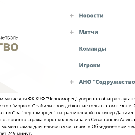
Новости
Турниры "Содружест
Матчи
Объединенный 
12 голов за две игры: итог
Календарь и резул
Кубок
Команды
Объединенный чем
Детско-юношеск
"Содружество"
Игроки
Зимний Кубок
НО "Содружество"
Календарь и ре
Судейские назн
2026 года завершилась шестая игровая неделя Объединённ
Турнирная табл
АНО "Содружество
ество".
Решения КДК
Статистика
Руководство АНО "Со
м матче дня ФК КЧФ "Черноморец" уверенно обыграл луганск
Команды
Аппарат
стов "моряков" забили свои дебютные голы в этом сезоне.
Новости "Содружеств
Игроки
Офис-менеджер
ество" за "черноморцев" сыграл молодой голкипер Даниил 
 основного стража ворот коллектива из Севастополя Алекса
Дисквалификац
Юрист
момент самая длительная сухая серия в Объединённом чем
Новости
Бухгалтерия
яет 249 минут.