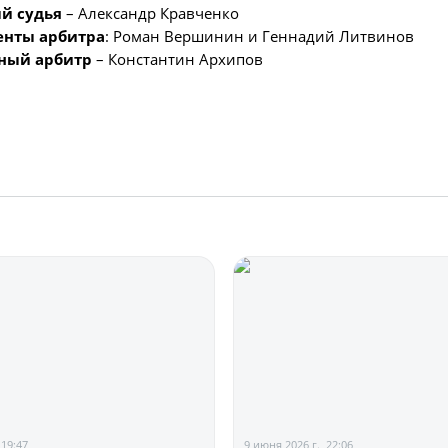
й судья
– Александр Кравченко
енты арбитра
: Роман Вершинин и Геннадий Литвинов
ный арбитр
– Константин Архипов
 19:47
9 июня 2026 г., 22:06