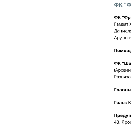
ФК "Ф
ФК "Фр
Гамзат 
Даниеля
Арутюня
Помощн
ФК "Ша
(Арсени
Развязо
Главны
Голы:
В
Предуп
43, Яро