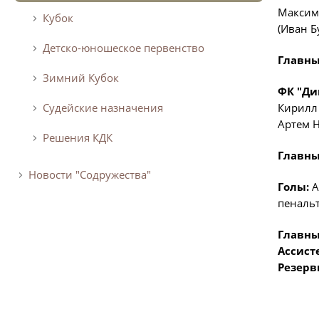
Максим 
Кубок
(Иван Б
Детско-юношеское первенство
Главны
Зимний Кубок
ФК "Ди
Судейские назначения
Кирилл 
Артем Н
Решения КДК
Главны
Новости "Содружества"
Голы:
А
пенальт
Главны
Ассист
Резерв