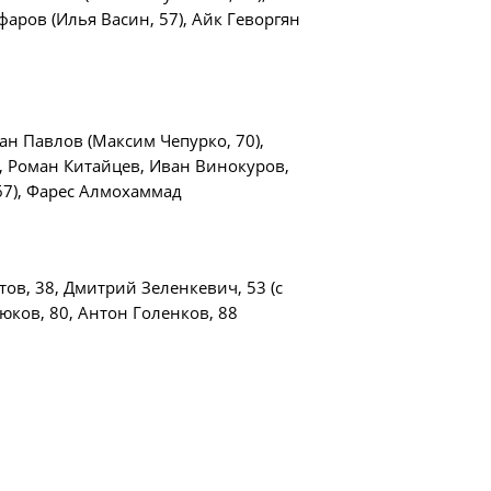
ди юношей 2009-2010 годов
аров (Илья Васин, 57), Айк Геворгян
зультаты матчей
ица
дан Павлов (Максим Чепурко, 70),
, Роман Китайцев, Иван Винокуров,
67), Фарес Алмохаммад
ии
ов, 38, Дмитрий Зеленкевич, 53 (с
юков, 80, Антон Голенков, 88
ого Чемпионата по футболу
ди юношей 2011-2012 годов
зультаты матчей
ица