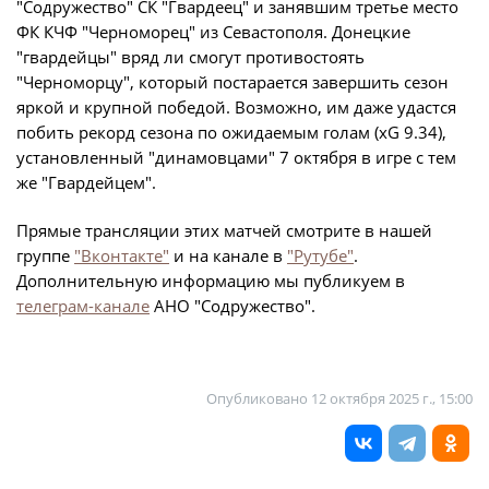
Дисквалификации
"Содружество" СК "Гвардеец" и занявшим третье место
ФК КЧФ "Черноморец" из Севастополя. Донецкие
Учредительные документы
Новости
"гвардейцы" вряд ли смогут противостоять
"Черноморцу", который постарается завершить сезон
Регламентирующие документы
О турнире
яркой и крупной победой. Возможно, им даже удастся
побить рекорд сезона по ожидаемым голам (xG 9.34),
установленный "динамовцами" 7 октября в игре с тем
Турнир Объединенного чемпионата по
же "Гвардейцем".
футболу "Содружество" среди юношей
2009-2010 годов рождения (U-17)
Прямые трансляции этих матчей смотрите в нашей
Календарь и результаты матчей
группе
"Вконтакте"
и на канале в
"Рутубе"
.
Дополнительную информацию мы публикуем в
Турнирная таблица
телеграм-канале
АНО "Содружество".
Статистика
Команды
Опубликовано
12 октября 2025 г., 15:00
Игроки
Дисквалификации