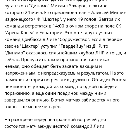
Игроки
луганского "Динамо" Михаил Захаров, в активе
Юрист
которого 24 мяча. Его преследователь – Алексей Мишин
Дисквалификации
из донецкого ФК "Шахтёр", у него 19 голов. Завтра их
Бухгалтерия
Новости
команды встретятся в 14:00 в очном споре на поле СК
Служба безопасности
"Арена-Крым" в Евпатории. Это матч двух лучших
О турнире
команд Донбасса в Лиге "Содружество". Если в первом
Пресс-служба
сезоне "Шахтёр" уступил "Гвардейцу" из ДНР, то
"Динамо" оказалось сильнейшим клубом ЛНР и тогда, и
Отдел информационных технологий
Кубок Объединенного Чемпионата по
сейчас. Пропустить такое противостояние никак
футболу "Содружество"
нельзя, оно обещает быть захватывающим и
напряжённым, с непредсказуемым результатом. На это
Календарь и результаты матчей
Комитеты
намекает история встреч этих дружин в Объединённом
Турнирные таблицы
чемпионате: у каждой из команд по одной победе и
Спортивный комитет
поражению, а ещё один поединок между ними
Статистика
Инспекторско-судейский комитет
завершился вничью. В этих матчах забивается много
голов – не менее четырёх.
Команды
Контрольно-дисциплинарный комитет
На разогреве перед центральной встречей дня
Игроки
состоится матч между десятой командой Лиги
Документы