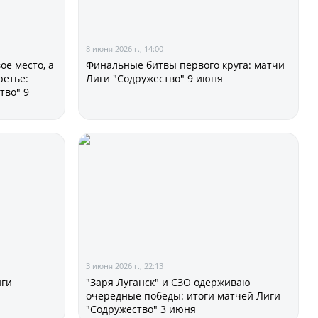
8 июня 2026 г., 14:00
ое место, а
Финальные битвы первого круга: матчи
ии
ретье:
Лиги "Содружество" 9 июня
тво" 9
ого Чемпионата по футболу
ди юношей 2011-2012 годов
зультаты матчей
ица
3 июня 2026 г., 22:13
иги
"Заря Луганск" и СЗО одерживаю
очередные победы: итоги матчей Лиги
"Содружество" 3 июня