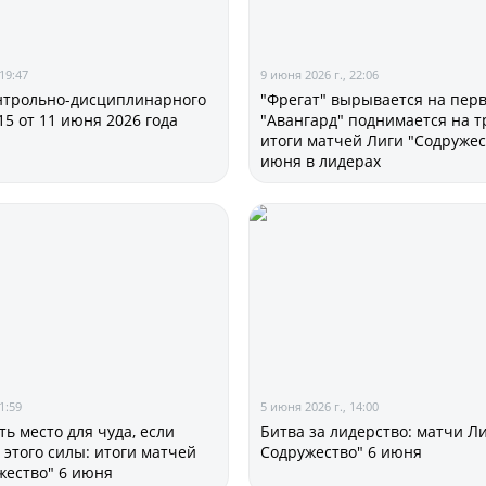
Команды
Игроки
19:47
9 июня 2026 г., 22:06
нтрольно-дисциплинарного
"Фрегат" вырывается на перв
Дисквалификац
15 от 11 июня 2026 года
"Авангард" поднимается на т
итоги матчей Лиги "Содружес
июня в лидерах
О турнире
Турнир Объединенн
"Содружество" сре
рождения (U-15)
Календарь и ре
Турнирная табл
1:59
5 июня 2026 г., 14:00
ть место для чуда, если
Битва за лидерство: матчи Л
Статистика
 этого силы: итоги матчей
Содружество" 6 июня
жество" 6 июня