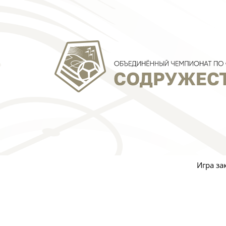
Фото:
А
14 февр
где вст
Игра за