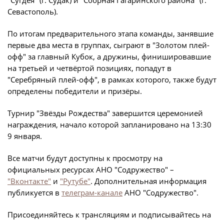
"Сугдея" (г. Судак) и "Сборная Гагаринского района" (г.
Дисквалификации
Севастополь).
Учредительные документы
Новости
По итогам предварительного этапа команды, занявшие
Регламентирующие документы
О турнире
первые два места в группах, сыграют в "Золотом плей-
офф" за главный Кубок, а дружины, финишировавшие
на третьей и четвёртой позициях, попадут в
Турнир Объединенного чемпионата по
"Серебряный плей-офф", в рамках которого, также будут
футболу "Содружество" среди юношей
определены победители и призёры.
2009-2010 годов рождения (U-17)
Турнир "Звёзды Рождества" завершится церемонией
Календарь и результаты матчей
награждения, начало которой запланировано на 13:30
Турнирная таблица
9 января.
Статистика
Все матчи будут доступны к просмотру на
официальных ресурсах АНО "Содружество" –
Команды
"Вконтакте"
и
"Рутубе"
. Дополнительная информация
публикуется в
телеграм-канале
АНО "Содружество".
Игроки
Присоединяйтесь к трансляциям и подписывайтесь на
Дисквалификации