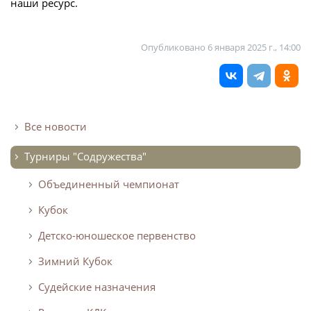
наши ресурс.
О турнире
Опубликовано
6 января 2025 г., 14:00
Турнир Объединенного Чемпионата по
футболу "Содружество" среди юношей
2011-2012 годов рождения (U-15)
Календарь и результаты матчей
Все новости
Турнирная таблица
Турниры "Содружества"
Статистика
Объединенный чемпионат
Команды
Кубок
Игроки
Детско-юношеское первенство
Дисквалификации
Зимний Кубок
О турнире
Судейские назначения