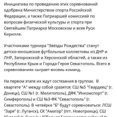
Игроки
Инициатива по проведению этих соревнований
Юрист
одобрена Министерством спорта Российской
Дисквалификации
Федерации, а также Патриаршей комиссией по
Бухгалтерия
Новости
вопросам физической культуры и спорта при
Святейшем Патриархе Московском и всея Руси
Служба безопасности
О турнире
Кирилле.
Пресс-служба
Участниками турнира "Звёзды Рождества" станут
Отдел информационных технологий
Кубок Объединенного Чемпионата по
детско-юношеские футбольные коллективы из ДНР и
футболу "Содружество"
ЛНР, Запорожской и Херсонской областей, а также из
Республики Крым и Города-Героя Севастополь. Всего в
Календарь и результаты матчей
Комитеты
соревнованиях сыграет восемь команд.
Турнирные таблицы
Спортивный комитет
На первом этапе их ждут состязания в группах. В
Статистика
квартете "А" между собой сразятся: СШ №5 "Гвардеец" (г.
Инспекторско-судейский комитет
Донецк), СШ №1 (г. Мелитополь), ДФК "Инкомспорт" (г.
Команды
Контрольно-дисциплинарный комитет
Симферополь) и СШ №3-ФК "Севастополь" (г.
Севастополь). В четвёрке "Б" будут соревноваться: ЛСШ
Игроки
"Заря" (г. Луганск), СК "Аматор" (пгт. Новотроицк), СШ
Документы