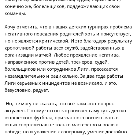
конечно же, болельщиков, поддерживающих свои
Турнир Объединенного чемпионата по
команды.
футболу "Содружество" среди юношей
2009-2010 годов рождения (U-17)
Хочу отметить, что в наших детских турнирах проблема
Календарь и результаты матчей
негативного поведения родителей хоть и присутствует,
но не является критической. И это благодаря результату
Турнирная таблица
кропотливой работы всех служб, задействованных в
Статистика
организации матчей. Любое проявление негатива,
направленное против детей, тренеров, судей,
Команды
болельщиков или сотрудников Лиги, пресекается
Игроки
незамедлительно и радикально. За два года работы
Лиги серьезных инцидентов не возникало, и это,
Дисквалификации
безусловно, радует.
О турнире
Но, не могу не сказать, что всё-таки этот вопрос
актуален. Потому что он затрагивает саму суть детско-
Турнир Объединенного Чемпионата по
юношеского футбола, призванного воспитывать в
футболу "Содружество" среди юношей
юных спортсменах не только мастерство и волю к
2011-2012 годов рождения (U-15)
победе, но и уважение к сопернику, умение достойно