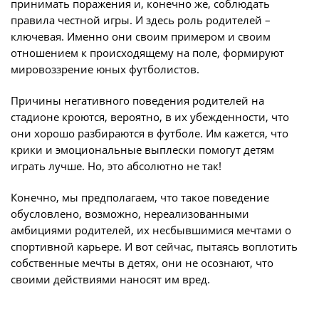
Календарь и результаты матчей
принимать поражения и, конечно же, соблюдать
правила честной игры. И здесь роль родителей –
Турнирная таблица
ключевая. Именно они своим примером и своим
Статистика
отношением к происходящему на поле, формируют
мировоззрение юных футболистов.
Команды
Игроки
Причины негативного поведения родителей на
стадионе кроются, вероятно, в их убежденности, что
Дисквалификации
они хорошо разбираются в футболе. Им кажется, что
О турнире
крики и эмоциональные выплески помогут детям
играть лучше. Но, это абсолютно не так!
Архив турниров
Конечно, мы предполагаем, что такое поведение
обусловлено, возможно, нереализованными
Регламентирующие документы
амбициями родителей, их несбывшимися мечтами о
спортивной карьере. И вот сейчас, пытаясь воплотить
собственные мечты в детях, они не осознают, что
своими действиями наносят им вред.