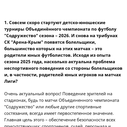
Юрист
Новости
Бухгалтерия
О турнире
Служба безопасности
1. Совсем скоро стартуют детско-юношеские
турниры Объединённого чемпионата по футболу
Пресс-служба
"Содружество" сезона – 2026. И снова на трибунах
Кубок Объединенного Чемпионата по
Отдел информационных технологий
СК "Арена-Крым" появятся болельщики,
футболу "Содружество"
большинство которых на этих матчах – это
Календарь и результаты матчей
родители юных футболистов. Исходя из опыта
Комитеты
Турнирные таблицы
сезона 2025 года, насколько актуальна проблема
Спортивный комитет
неспортивного поведения со стороны болельщиков
Статистика
и, в частности, родителей юных игроков на матчах
Инспекторско-судейский комитет
Команды
Лиги?
Контрольно-дисциплинарный комитет
Игроки
Очень актуальный вопрос! Поведение зрителей на
Дисквалификации
стадионах, будь то матчи Объединенного чемпионата
Документы
"Содружество" или любые другие спортивные
Новости
состязания, всегда имеет первостепенное значение.
Учредительные документы
О турнире
Главная цель этого – обеспечение безопасности всех
Регламентирующие документы
присутствующих: спортсменов, судей, персонала и,